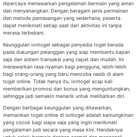
dipercaya menawarkan pengalaman bermain yang aman
dan menyenangkan. Dengan beragam jenis permainan
dan metode pemasangan yang sederhana, peserta
dapat menikmati setiap saat dari aktivitas ini tanpa
merasa terbebani.
Keunggulan iontogel sebagai penyedia togel berada
pada dukungan pelanggan yang siap membantu kapan
saja dan sistem transaksi yang cepat dan mudah. Ini
menawarkan rasa nyaman bagi pengguna, lebih-lebih
bagi orang-orang yang baru mencoba nasib di alam
togel online. Tidak hanya itu, iontogel acap kali
memberikan promosi dan bonus yang menguntungkan,
sehingga jadi semakin menarik untuk melibatkan diri.
Dengan berbagai keunggulan yang ditawarkan,
memainkan togel online di iontogel adalah kemungkinan
yang cocok bagi siapa saja yang ingin menikmati
pengalaman judi secara yang masa kini. Hendaknya