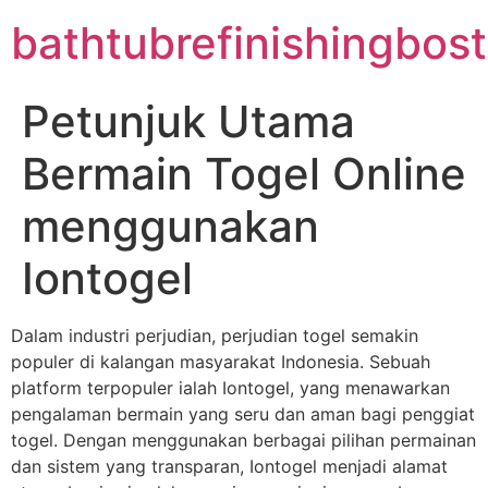
Skip
bathtubrefinishingbo
to
content
Petunjuk Utama
Bermain Togel Online
menggunakan
Iontogel
Dalam industri perjudian, perjudian togel semakin
populer di kalangan masyarakat Indonesia. Sebuah
platform terpopuler ialah Iontogel, yang menawarkan
pengalaman bermain yang seru dan aman bagi penggiat
togel. Dengan menggunakan berbagai pilihan permainan
dan sistem yang transparan, Iontogel menjadi alamat