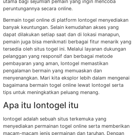
utama bagi sejumlah pemain yang ingin mencoba
peruntungannya secara online.
Bermain togel online di platform Iontogel menyediakan
banyak keuntungan. Selain kemudahan akses yang
dapat dilakukan setiap saat dan di lokasi manapun,
pemain juga bisa menikmati berbagai fitur menarik yang
tersedia oleh situs togel ini. Melalui layanan dukungan
pelanggan yang responsif dan berbagai metode
pembayaran yang aman, Iontogel memastikan
pengalaman bermain yang memuaskan dan
menyenangkan. Mari kita eksplor lebih dalam mengenai
bagaimana bermain togel online lewat Iontogel serta
tips untuk meningkatkan peluang menang.
Apa itu Iontogel itu
Iontogel adalah sebuah situs terkemuka yang
menyediakan permainan togel online serta memberikan
macam-macam jenis permainan dan taruhan. Dengan