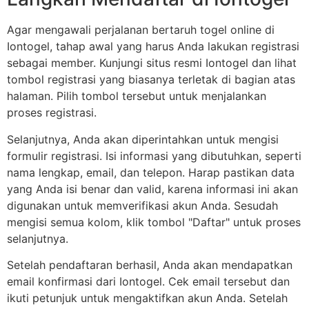
Agar mengawali perjalanan bertaruh togel online di
Iontogel, tahap awal yang harus Anda lakukan registrasi
sebagai member. Kunjungi situs resmi Iontogel dan lihat
tombol registrasi yang biasanya terletak di bagian atas
halaman. Pilih tombol tersebut untuk menjalankan
proses registrasi.
Selanjutnya, Anda akan diperintahkan untuk mengisi
formulir registrasi. Isi informasi yang dibutuhkan, seperti
nama lengkap, email, dan telepon. Harap pastikan data
yang Anda isi benar dan valid, karena informasi ini akan
digunakan untuk memverifikasi akun Anda. Sesudah
mengisi semua kolom, klik tombol "Daftar" untuk proses
selanjutnya.
Setelah pendaftaran berhasil, Anda akan mendapatkan
email konfirmasi dari Iontogel. Cek email tersebut dan
ikuti petunjuk untuk mengaktifkan akun Anda. Setelah