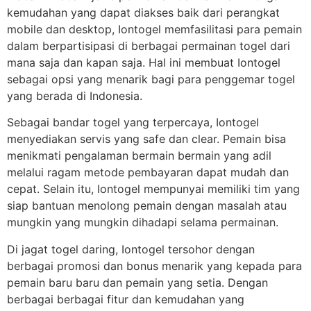
kemudahan yang dapat diakses baik dari perangkat
mobile dan desktop, Iontogel memfasilitasi para pemain
dalam berpartisipasi di berbagai permainan togel dari
mana saja dan kapan saja. Hal ini membuat Iontogel
sebagai opsi yang menarik bagi para penggemar togel
yang berada di Indonesia.
Sebagai bandar togel yang terpercaya, Iontogel
menyediakan servis yang safe dan clear. Pemain bisa
menikmati pengalaman bermain bermain yang adil
melalui ragam metode pembayaran dapat mudah dan
cepat. Selain itu, Iontogel mempunyai memiliki tim yang
siap bantuan menolong pemain dengan masalah atau
mungkin yang mungkin dihadapi selama permainan.
Di jagat togel daring, Iontogel tersohor dengan
berbagai promosi dan bonus menarik yang kepada para
pemain baru baru dan pemain yang setia. Dengan
berbagai berbagai fitur dan kemudahan yang