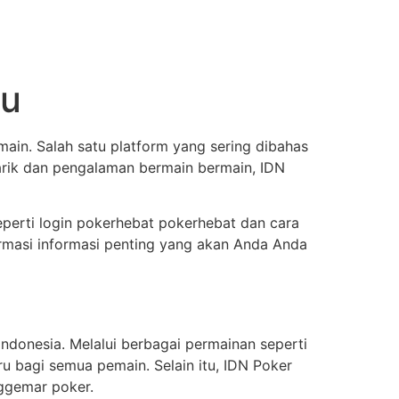
lu
main. Salah satu platform yang sering dibahas
narik dan pengalaman bermain bermain, IDN
perti login pokerhebat pokerhebat dan cara
formasi informasi penting yang akan Anda Anda
ndonesia. Melalui berbagai permainan seperti
u bagi semua pemain. Selain itu, IDN Poker
nggemar poker.