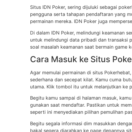
Situs IDN Poker, sering dijuluki sebagai poke
pengguna serta tahapan pendaftaran yang mu
permainan mereka. IDN Poker juga mempers
Di dalam IDN Poker, melindungi keamanan sert
untuk melindungi data pribadi dan transaksi
soal masalah keamanan saat bermain game k
Cara Masuk ke Situs Pok
Agar memulai permainan di situs Pokerhebat,
sederhana dan secepat kilat. Kamu cuma but
utama. Klik tombol itu untuk melanjutkan ke p
Begitu kamu sampai di halaman masuk, kamu
gunakan saat mendaftar. Pastikan untuk meme
seperti ini menyediakan pilihan pemulihan p
Begitu segala informasi dim masukkan dengan
bakal segera diarahkan ke page depannya sit