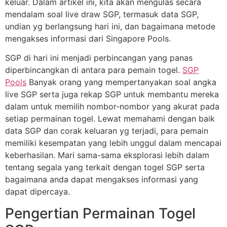
keluar. Dalam artikel ini, kita akan mengulas secara
mendalam soal live draw SGP, termasuk data SGP,
undian yg berlangsung hari ini, dan bagaimana metode
mengakses informasi dari Singapore Pools.
SGP di hari ini menjadi perbincangan yang panas
diperbincangkan di antara para pemain togel.
SGP
Pools
Banyak orang yang mempertanyakan soal angka
live SGP serta juga rekap SGP untuk membantu mereka
dalam untuk memilih nombor-nombor yang akurat pada
setiap permainan togel. Lewat memahami dengan baik
data SGP dan corak keluaran yg terjadi, para pemain
memiliki kesempatan yang lebih unggul dalam mencapai
keberhasilan. Mari sama-sama eksplorasi lebih dalam
tentang segala yang terkait dengan togel SGP serta
bagaimana anda dapat mengakses informasi yang
dapat dipercaya.
Pengertian Permainan Togel