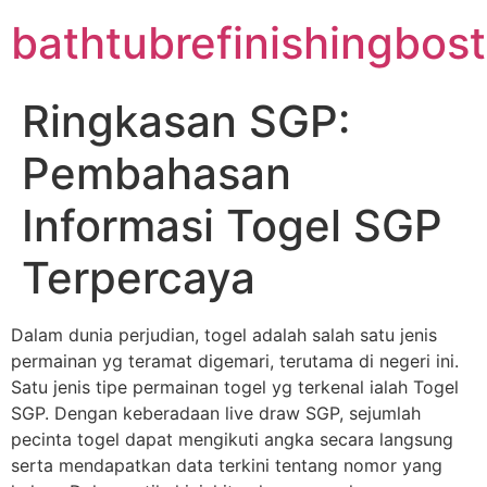
Skip
bathtubrefinishingbo
to
content
Ringkasan SGP:
Pembahasan
Informasi Togel SGP
Terpercaya
Dalam dunia perjudian, togel adalah salah satu jenis
permainan yg teramat digemari, terutama di negeri ini.
Satu jenis tipe permainan togel yg terkenal ialah Togel
SGP. Dengan keberadaan live draw SGP, sejumlah
pecinta togel dapat mengikuti angka secara langsung
serta mendapatkan data terkini tentang nomor yang