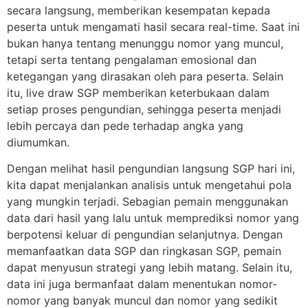
secara langsung, memberikan kesempatan kepada
peserta untuk mengamati hasil secara real-time. Saat ini
bukan hanya tentang menunggu nomor yang muncul,
tetapi serta tentang pengalaman emosional dan
ketegangan yang dirasakan oleh para peserta. Selain
itu, live draw SGP memberikan keterbukaan dalam
setiap proses pengundian, sehingga peserta menjadi
lebih percaya dan pede terhadap angka yang
diumumkan.
Dengan melihat hasil pengundian langsung SGP hari ini,
kita dapat menjalankan analisis untuk mengetahui pola
yang mungkin terjadi. Sebagian pemain menggunakan
data dari hasil yang lalu untuk memprediksi nomor yang
berpotensi keluar di pengundian selanjutnya. Dengan
memanfaatkan data SGP dan ringkasan SGP, pemain
dapat menyusun strategi yang lebih matang. Selain itu,
data ini juga bermanfaat dalam menentukan nomor-
nomor yang banyak muncul dan nomor yang sedikit