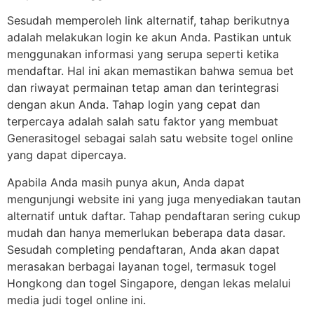
Sesudah memperoleh link alternatif, tahap berikutnya
adalah melakukan login ke akun Anda. Pastikan untuk
menggunakan informasi yang serupa seperti ketika
mendaftar. Hal ini akan memastikan bahwa semua bet
dan riwayat permainan tetap aman dan terintegrasi
dengan akun Anda. Tahap login yang cepat dan
terpercaya adalah salah satu faktor yang membuat
Generasitogel sebagai salah satu website togel online
yang dapat dipercaya.
Apabila Anda masih punya akun, Anda dapat
mengunjungi website ini yang juga menyediakan tautan
alternatif untuk daftar. Tahap pendaftaran sering cukup
mudah dan hanya memerlukan beberapa data dasar.
Sesudah completing pendaftaran, Anda akan dapat
merasakan berbagai layanan togel, termasuk togel
Hongkong dan togel Singapore, dengan lekas melalui
media judi togel online ini.