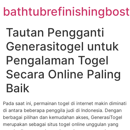
Skip
bathtubrefinishingbo
to
content
Tautan Pengganti
Generasitogel untuk
Pengalaman Togel
Secara Online Paling
Baik
Pada saat ini, permainan togel di internet makin diminati
di antara beberapa penggila judi di Indonesia. Dengan
berbagai pilihan dan kemudahan akses, GenerasiTogel
merupakan sebagai situs togel online unggulan yang