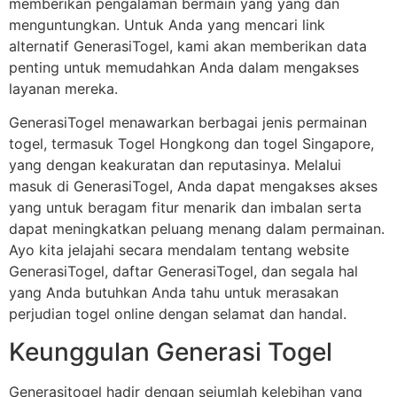
memberikan pengalaman bermain yang yang dan
menguntungkan. Untuk Anda yang mencari link
alternatif GenerasiTogel, kami akan memberikan data
penting untuk memudahkan Anda dalam mengakses
layanan mereka.
GenerasiTogel menawarkan berbagai jenis permainan
togel, termasuk Togel Hongkong dan togel Singapore,
yang dengan keakuratan dan reputasinya. Melalui
masuk di GenerasiTogel, Anda dapat mengakses akses
yang untuk beragam fitur menarik dan imbalan serta
dapat meningkatkan peluang menang dalam permainan.
Ayo kita jelajahi secara mendalam tentang website
GenerasiTogel, daftar GenerasiTogel, dan segala hal
yang Anda butuhkan Anda tahu untuk merasakan
perjudian togel online dengan selamat dan handal.
Keunggulan Generasi Togel
Generasitogel hadir dengan sejumlah kelebihan yang