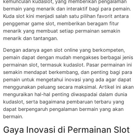
kemunculan kudaslot, yang memberikan pengalaman
bermain yang menarik dan interaktif bagi para pemain.
Kuda slot kini menjadi salah satu pilihan favorit antara
penggemar game slot, memberikan beragam fitur
menarik yang membuat setiap permainan semakin
menarik dan tantangan.
Dengan adanya agen slot online yang berkompeten,
pemain dapat dengan mudah mengakses berbagai jenis
permainan slot, termasuk kudaslot. Pasar permainan ini
semakin mendapat berkembang, dan penting bagi para
pemain untuk mengetahui inovasi yang ada agar dapat
menggunakan peluang secara maksimal. Artikel ini akan
menguraikan hal-hal penting diwaspadai dalam dunia
kudaslot, serta bagaimana pembaruan terbaru yang
dapat berpengaruh pengalaman bermain yang akan
bermain.
Gaya Inovasi di Permainan Slot