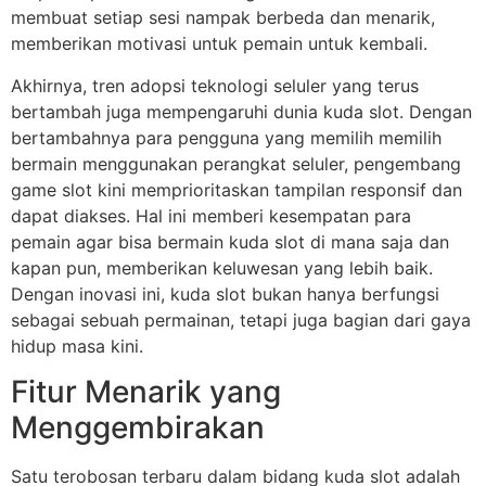
membuat setiap sesi nampak berbeda dan menarik,
memberikan motivasi untuk pemain untuk kembali.
Akhirnya, tren adopsi teknologi seluler yang terus
bertambah juga mempengaruhi dunia kuda slot. Dengan
bertambahnya para pengguna yang memilih memilih
bermain menggunakan perangkat seluler, pengembang
game slot kini memprioritaskan tampilan responsif dan
dapat diakses. Hal ini memberi kesempatan para
pemain agar bisa bermain kuda slot di mana saja dan
kapan pun, memberikan keluwesan yang lebih baik.
Dengan inovasi ini, kuda slot bukan hanya berfungsi
sebagai sebuah permainan, tetapi juga bagian dari gaya
hidup masa kini.
Fitur Menarik yang
Menggembirakan
Satu terobosan terbaru dalam bidang kuda slot adalah