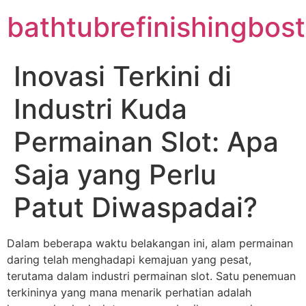
Skip
bathtubrefinishingbo
to
content
Inovasi Terkini di
Industri Kuda
Permainan Slot: Apa
Saja yang Perlu
Patut Diwaspadai?
Dalam beberapa waktu belakangan ini, alam permainan
daring telah menghadapi kemajuan yang pesat,
terutama dalam industri permainan slot. Satu penemuan
terkininya yang mana menarik perhatian adalah