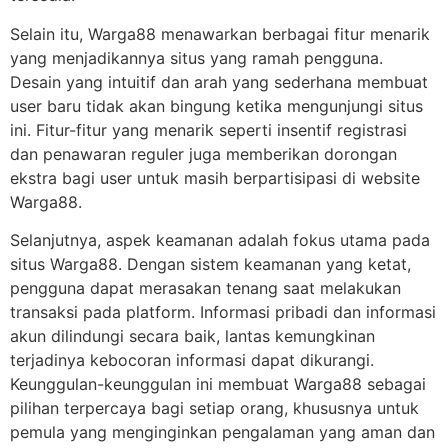
Selain itu, Warga88 menawarkan berbagai fitur menarik
yang menjadikannya situs yang ramah pengguna.
Desain yang intuitif dan arah yang sederhana membuat
user baru tidak akan bingung ketika mengunjungi situs
ini. Fitur-fitur yang menarik seperti insentif registrasi
dan penawaran reguler juga memberikan dorongan
ekstra bagi user untuk masih berpartisipasi di website
Warga88.
Selanjutnya, aspek keamanan adalah fokus utama pada
situs Warga88. Dengan sistem keamanan yang ketat,
pengguna dapat merasakan tenang saat melakukan
transaksi pada platform. Informasi pribadi dan informasi
akun dilindungi secara baik, lantas kemungkinan
terjadinya kebocoran informasi dapat dikurangi.
Keunggulan-keunggulan ini membuat Warga88 sebagai
pilihan terpercaya bagi setiap orang, khususnya untuk
pemula yang menginginkan pengalaman yang aman dan