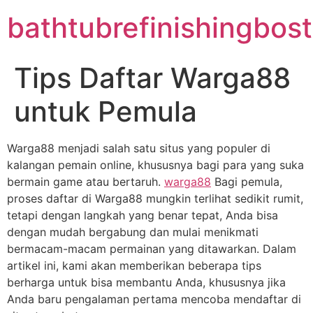
Skip
bathtubrefinishingbo
to
content
Tips Daftar Warga88
untuk Pemula
Warga88 menjadi salah satu situs yang populer di
kalangan pemain online, khususnya bagi para yang suka
bermain game atau bertaruh.
warga88
Bagi pemula,
proses daftar di Warga88 mungkin terlihat sedikit rumit,
tetapi dengan langkah yang benar tepat, Anda bisa
dengan mudah bergabung dan mulai menikmati
bermacam-macam permainan yang ditawarkan. Dalam
artikel ini, kami akan memberikan beberapa tips
berharga untuk bisa membantu Anda, khususnya jika
Anda baru pengalaman pertama mencoba mendaftar di