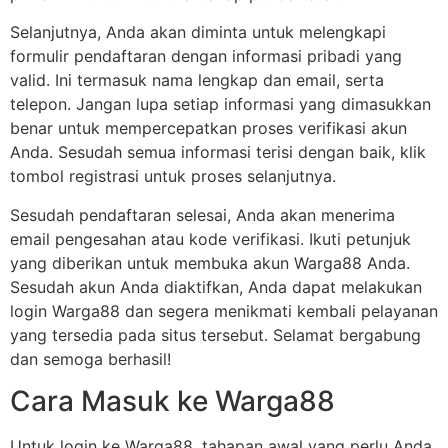
Selanjutnya, Anda akan diminta untuk melengkapi
formulir pendaftaran dengan informasi pribadi yang
valid. Ini termasuk nama lengkap dan email, serta
telepon. Jangan lupa setiap informasi yang dimasukkan
benar untuk mempercepatkan proses verifikasi akun
Anda. Sesudah semua informasi terisi dengan baik, klik
tombol registrasi untuk proses selanjutnya.
Sesudah pendaftaran selesai, Anda akan menerima
email pengesahan atau kode verifikasi. Ikuti petunjuk
yang diberikan untuk membuka akun Warga88 Anda.
Sesudah akun Anda diaktifkan, Anda dapat melakukan
login Warga88 dan segera menikmati kembali pelayanan
yang tersedia pada situs tersebut. Selamat bergabung
dan semoga berhasil!
Cara Masuk ke Warga88
Untuk login ke Warga88, tahapan awal yang perlu Anda