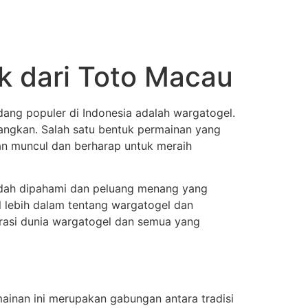
k dari Toto Macau
dang populer di Indonesia adalah wargatogel.
ngkan. Salah satu bentuk permainan yang
an muncul dan berharap untuk meraih
udah dipahami dan peluang menang yang
al lebih dalam tentang wargatogel dan
asi dunia wargatogel dan semua yang
ainan ini merupakan gabungan antara tradisi