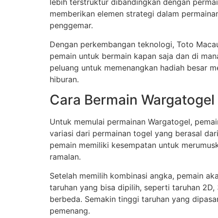
lebih terstruktur dibandingkan dengan perma
memberikan elemen strategi dalam permainan. 
penggemar.
Dengan perkembangan teknologi, Toto Macau 
pemain untuk bermain kapan saja dan di mana 
peluang untuk memenangkan hadiah besar mem
hiburan.
Cara Bermain Wargatogel
Untuk memulai permainan Wargatogel, pemain 
variasi dari permainan togel yang berasal d
pemain memiliki kesempatan untuk merumus
ramalan.
Setelah memilih kombinasi angka, pemain aka
taruhan yang bisa dipilih, seperti taruhan 2
berbeda. Semakin tinggi taruhan yang dipasan
pemenang.