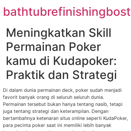
Skip
bathtubrefinishingbo
to
content
Meningkatkan Skill
Permainan Poker
kamu di Kudapoker:
Praktik dan Strategi
Di dalam dunia permainan deck, poker sudah menjadi
favorit banyak orang di seluruh seluruh dunia.
Permainan tersebut bukan hanya tentang nasib, tetapi
juga tentang strategi dan keterampilan. Dengan
bertambahnya ketenaran situs online seperti KudaPoker,
para pecinta poker saat ini memiliki lebih banyak