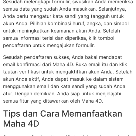
Sesudah melengkapi formulir, swusikan Anda memeriksa
semua data yang sudah Anda masukkan. Selanjutnya,
Anda perlu mengatur kata sandi yang tangguh untuk
akun Anda. Pilihlah kombinasi huruf, angka, dan simbol
untuk meningkatkan keamanan akun Anda. Setelah
semua informasi terisi dan diperiksa, klik tombol
pendaftaran untuk mengajukan formulir.
Sesudah pendaftaran sukses, Anda bakal mendapat
email konfirmasi dari Maha 4D. Buka email itu dan klik
tautan verifikasi untuk mengaktifkan akun Anda. Setelah
akun Anda aktif, Anda dapat masuk ke dalam sistem
menggunakan email dan kata sandi yang sudah Anda
atur. Dengan demikian, Anda siap untuk menjelajahi
semua fitur yang ditawarkan oleh Maha 4D.
Tips dan Cara Memanfaatkan
Maha 4D