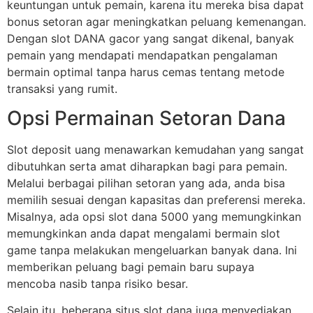
keuntungan untuk pemain, karena itu mereka bisa dapat
bonus setoran agar meningkatkan peluang kemenangan.
Dengan slot DANA gacor yang sangat dikenal, banyak
pemain yang mendapati mendapatkan pengalaman
bermain optimal tanpa harus cemas tentang metode
transaksi yang rumit.
Opsi Permainan Setoran Dana
Slot deposit uang menawarkan kemudahan yang sangat
dibutuhkan serta amat diharapkan bagi para pemain.
Melalui berbagai pilihan setoran yang ada, anda bisa
memilih sesuai dengan kapasitas dan preferensi mereka.
Misalnya, ada opsi slot dana 5000 yang memungkinkan
memungkinkan anda dapat mengalami bermain slot
game tanpa melakukan mengeluarkan banyak dana. Ini
memberikan peluang bagi pemain baru supaya
mencoba nasib tanpa risiko besar.
Selain itu, beberapa situs slot dana juga menyediakan