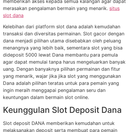
memberikan akses kepada semua kalangan agar dapat
merasakan pengalaman bermain yang menarik.
situs
slot dana
Kelebihan dari platform slot dana adalah kemudahan
transaksi dan diversitas permainan. Slot gacor dengan
dana menjadi pilihan utama disebabkan oleh peluang
menangnya yang lebih baik, sementara slot yang bisa
dideposit 5000 lewat Dana membantu para pemula
agar dapat memulai tanpa harus mengeluarkan banyak
uang. Dengan banyaknya pilihan permainan dan fitur
yang menarik, wajar jika jika slot yang menggunakan
Dana adalah pilihan teratas untuk para pemain yang
ingin meraih menggapai pengalaman seru dan
keuntungan dalam bermain slot online.
Keunggulan Slot Deposit Dana
Slot deposit DANA memberikan kemudahan untuk
melaksanakan deposit serta membuat para pemain