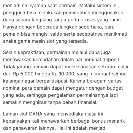
menjadi se nyaman saat bermain. Melalui sistem ini,
pengguna bisa melakukan pemindahan menggunakan
dana secara langsung tanpa perlu proses yang rumit.
Hanya dengan beberapa langkah sederhana, para
pemain bisa mengisi saldo serta secepatnya menikmati
aneka game mesin slot yang tersedia.
Selain kepraktisan, permainan melalui dana juga
menawarkan kemudahan dalam hal nominal deposit.
Tidak jarang pemain dapat melaksanakan setoran mulai
dari Rp 5.000 hingga Rp 10.000, yang membuat semua
kalangan agar berpartisipasi. Karena beragam variasi
nominal para pemain dapat mengatur dengan budget
yang ada, sehingga pengalaman permainannya jadi
semakin menghibur tanpa beban finansial.
Laman slot DANA yang menyediakan jasa ini
kebanyakan kali menawarkan berbagai bonus menarik
dan penawaran lainnya. Hal ini adalah menjadi