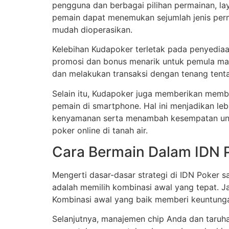
pengguna dan berbagai pilihan permainan, l
pemain dapat menemukan sejumlah jenis perm
mudah dioperasikan.
Kelebihan Kudapoker terletak pada penyediaa
promosi dan bonus menarik untuk pemula mau
dan melakukan transaksi dengan tenang tent
Selain itu, Kudapoker juga memberikan membe
pemain di smartphone. Hal ini menjadikan l
kenyamanan serta menambah kesempatan untu
poker online di tanah air.
Cara Bermain Dalam IDN 
Mengerti dasar-dasar strategi di IDN Poker s
adalah memilih kombinasi awal yang tepat. J
Kombinasi awal yang baik memberi keuntunga
Selanjutnya, manajemen chip Anda dan taruha