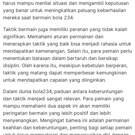
harus mampu menilai situasi dan mengambil keputusan
yang benar untuk meningkatkan peluang keberhasilan
mereka saat bermain bola 234.
Taktik bermain juga memiliki peranan yang tidak kalah
signifikan. Memahami aturan permainan dan
menerapkan taktik yang baik bisa menjadi rahasia untuk
mendapatkan kemenangan. Selain itu, para pemain perlu
menentukan batasan dalam bertaruh dan bersikap
disiplin. Oleh karena itu, meskipun kebetulan berperan,
taktik yang matang dapat memperbesar kemungkinan
untuk mendapatkan capaian yang diinginkan.
Dalam dunia bola234, paduan antara keberuntungan
dan taktik menjadi sangat relevan. Para pemain yang
mampu memahami dua aspek ini akan memiliki
peringatan bermain yang lebih positif dan lebih
menyenangkan. Mengingat bahwa ini adalah permainan
keahlian dan keberuntungan, penting bagi setiap pemain
untuk terus mempelajari dan menyesuaikan diri dengan