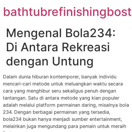
Skip
bathtubrefinishingbo
to
content
Mengenal Bola234:
Di Antara Rekreasi
dengan Untung
Dalam dunia hiburan kontemporer, banyak individu
mencari-cari metode untuk meluangkan waktu secara
cara yang menghibur seru sekaligus penuh dengan
tantangan. Satu di antara metode yang kian populer
adalah melalui platform permainan daring, misalnya bola
234. Dengan berbagai permainan yang tersedia,
bola234 bukan hanya menjadi sumber entertainment,
melainkan juga mengundang para pemain untuk meraih