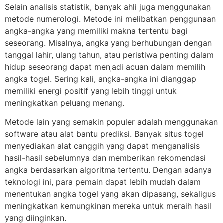
Selain analisis statistik, banyak ahli juga menggunakan
metode numerologi. Metode ini melibatkan penggunaan
angka-angka yang memiliki makna tertentu bagi
seseorang. Misalnya, angka yang berhubungan dengan
tanggal lahir, ulang tahun, atau peristiwa penting dalam
hidup seseorang dapat menjadi acuan dalam memilih
angka togel. Sering kali, angka-angka ini dianggap
memiliki energi positif yang lebih tinggi untuk
meningkatkan peluang menang.
Metode lain yang semakin populer adalah menggunakan
software atau alat bantu prediksi. Banyak situs togel
menyediakan alat canggih yang dapat menganalisis
hasil-hasil sebelumnya dan memberikan rekomendasi
angka berdasarkan algoritma tertentu. Dengan adanya
teknologi ini, para pemain dapat lebih mudah dalam
menentukan angka togel yang akan dipasang, sekaligus
meningkatkan kemungkinan mereka untuk meraih hasil
yang diinginkan.