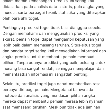
dalam meraih kemenangan. Prediksi ini sering kali
didasarkan pada analisis data historis, pola angka yang
muncul, serta berbagai teknik statistika yang diterapkan
oleh para ahli togel.
Pentingnya prediksi togel tidak bisa dianggap sepele.
Dengan memahami dan menggunakan prediksi yang
akurat, pemain togel dapat mengambil keputusan yang
lebih baik dalam memasang taruhan. Situs-situs togel
dan bandar togel sering kali menyediakan informasi dan
angka prediksi untuk membantu pemain membuat
pilihan. Tanpa adanya prediksi yang baik, peluang untuk
menang bisa sangat rendah, sehingga mempelajari dan
memanfaatkan informasi ini sangatlah penting.
Selain itu, prediksi togel juga dapat memberikan rasa
percaya diri bagi pemain. Mengetahui bahwa ada
metode dan analisis yang mendasari pilihan angka
mereka dapat membantu pemain merasa lebih nyaman
saat memasang taruhan. Meskipun tidak ada jaminan