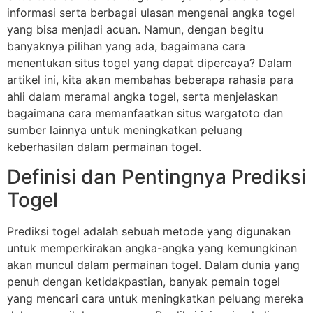
informasi serta berbagai ulasan mengenai angka togel
yang bisa menjadi acuan. Namun, dengan begitu
banyaknya pilihan yang ada, bagaimana cara
menentukan situs togel yang dapat dipercaya? Dalam
artikel ini, kita akan membahas beberapa rahasia para
ahli dalam meramal angka togel, serta menjelaskan
bagaimana cara memanfaatkan situs wargatoto dan
sumber lainnya untuk meningkatkan peluang
keberhasilan dalam permainan togel.
Definisi dan Pentingnya Prediksi
Togel
Prediksi togel adalah sebuah metode yang digunakan
untuk memperkirakan angka-angka yang kemungkinan
akan muncul dalam permainan togel. Dalam dunia yang
penuh dengan ketidakpastian, banyak pemain togel
yang mencari cara untuk meningkatkan peluang mereka