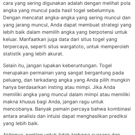
cara yang sering digunakan adalah dengan melihat pola
angka yang muncul pada hasil togel sebelumnya.
Dengan mencatat angka-angka yang sering muncul dan
yang jarang muncul, Anda dapat membuat strategi yang
lebih baik dalam memilih angka yang berpotensi untuk
keluar. Manfaatkan juga data dari situs togel yang
terpercaya, seperti situs wargatoto, untuk memperoleh
statistik yang lebih akurat.
Selain itu, jangan lupakan keberuntungan. Togel
merupakan permainan yang sangat bergantung pada
peluang, dan terkadang angka yang Anda pilih mungkin
hanya berdasarkan insting atau mimpi. Jika Anda
memiliki angka yang muncul dalam mimpi atau memiliki
makna khusus bagi Anda, jangan ragu untuk
mencobanya. Banyak pemain percaya bahwa kombinasi
antara analisis dan intuisi dapat menghasilkan prediksi
yang lebih baik.
Akhirnya, penting untuk tidak terbawa suasana dan