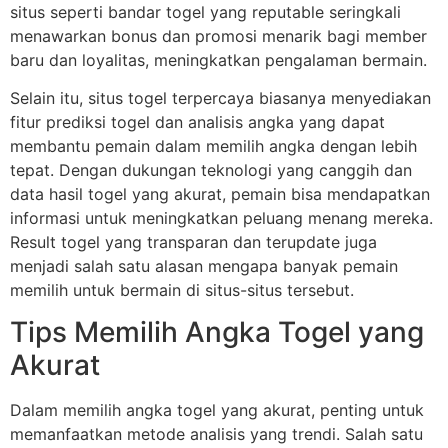
situs seperti bandar togel yang reputable seringkali
menawarkan bonus dan promosi menarik bagi member
baru dan loyalitas, meningkatkan pengalaman bermain.
Selain itu, situs togel terpercaya biasanya menyediakan
fitur prediksi togel dan analisis angka yang dapat
membantu pemain dalam memilih angka dengan lebih
tepat. Dengan dukungan teknologi yang canggih dan
data hasil togel yang akurat, pemain bisa mendapatkan
informasi untuk meningkatkan peluang menang mereka.
Result togel yang transparan dan terupdate juga
menjadi salah satu alasan mengapa banyak pemain
memilih untuk bermain di situs-situs tersebut.
Tips Memilih Angka Togel yang
Akurat
Dalam memilih angka togel yang akurat, penting untuk
memanfaatkan metode analisis yang trendi. Salah satu