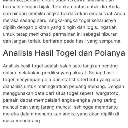
bermain dengan bijak. Tetapkan batas untuk diri Anda
dan hindari memilih angka berdasarkan emosi saat Anda
merasa sedang seru. Angka-angka togel seharusnya
dipilih dengan pikiran yang dingin dan logis. Ingatlah
untuk tetap menikmati permainan ini sebagai hiburan,
dan jangan terlalu berharap pada hasil yang sempurna.
Analisis Hasil Togel dan Polanya
Analisis hasil togel adalah salah satu langkah penting
dalam melakukan prediksi yang akurat. Setiap hasil
togel menyimpan pola dan statistik tertentu yang bisa
dianalisis untuk meningkatkan peluang menang. Dengan
menggunakan data dari situs togel seperti wargatoto,
pemain dapat mempelajari angka-angka yang sering
muncul dan yang jarang muncul, sehingga membantu
mereka dalam menentukan angka yang akan dipilih di
masa mendatang.