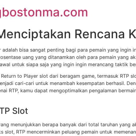
ngbostonma.com
i: Menciptakan Rencana
er adalah bisa sangat penting bagi para pemain yang ingin i
rosentase uang yang ditanamkan oleh para pemain yang ak
wal untuk siapa saja yang ingin ingin merancang taktik be
Return to Player slot dari beragam game, termasuk RTP slo
ni menjadi cari-cari untuk menambah kesempatan berhasil. D
i RTP, kamu dapat mengoptimalkan pengalaman bermain s
RTP Slot
 yang menunjukkan berapa banyak dari total taruhan yang 
ks slot, RTP mencerminkan peluang pemain untuk memenan