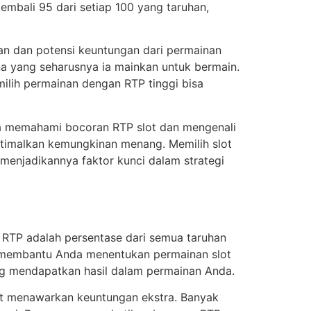
embali 95 dari setiap 100 yang taruhan,
n dan potensi keuntungan dari permainan
a yang seharusnya ia mainkan untuk bermain.
lih permainan dengan RTP tinggi bisa
ra memahami bocoran RTP slot dan mengenali
timalkan kemungkinan menang. Memilih slot
menjadikannya faktor kunci dalam strategi
 RTP adalah persentase dari semua taruhan
t membantu Anda menentukan permainan slot
ng mendapatkan hasil dalam permainan Anda.
at menawarkan keuntungan ekstra. Banyak