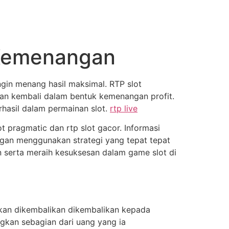
 Kemenangan
ngin menang hasil maksimal. RTP slot
an kembali dalam bentuk kemenangan profit.
rhasil dalam permainan slot.
rtp live
t pragmatic dan rtp slot gacor. Informasi
engan menggunakan strategi yang tepat tepat
erta meraih kesuksesan dalam game slot di
akan dikembalikan dikembalikan kepada
gkan sebagian dari uang yang ia