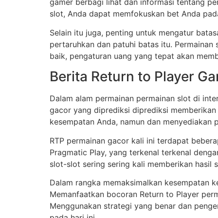
gamer berbagi lihat dan informasi tentang 
slot, Anda dapat memfokuskan bet Anda pada
Selain itu juga, penting untuk mengatur bata
pertaruhkan dan patuhi batas itu. Permainan
baik, pengaturan uang yang tepat akan memb
Berita Return to Player 
Dalam alam permainan permainan slot di inter
gacor yang diprediksi diprediksi memberikan
kesempatan Anda, namun dan menyediakan p
RTP permainan gacor kali ini terdapat bebera
Pragmatic Play, yang terkenal terkenal dengan
slot-slot sering sering kali memberikan hasil
Dalam rangka memaksimalkan kesempatan keme
Memanfaatkan bocoran Return to Player per
Menggunakan strategi yang benar dan peng
pada hari ini.