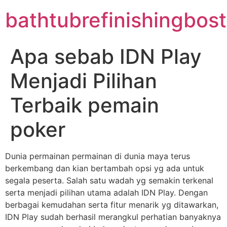
Skip
bathtubrefinishingbo
to
content
Apa sebab IDN Play
Menjadi Pilihan
Terbaik pemain
poker
Dunia permainan permainan di dunia maya terus
berkembang dan kian bertambah opsi yg ada untuk
segala peserta. Salah satu wadah yg semakin terkenal
serta menjadi pilihan utama adalah IDN Play. Dengan
berbagai kemudahan serta fitur menarik yg ditawarkan,
IDN Play sudah berhasil merangkul perhatian banyaknya