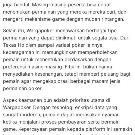
juga handal. Masing-masing peserta bisa cepat
menemukan permainan yang mereka mereka cari, dan
mengerti mekanisme game dengan mudah rintangan.
Selain itu, Wargapoker menawarkan berbagai tipe
permainan yang dapat dinikmati untuk segala usia. Dari
Texas Hold’em sampai variasi poker lainnya,
keberagaman ini memungkinkan memperbolehkan
pemain untuk menentukan berdasarkan dengan
preferensi masing-masing. Fitur ini bukan hanya
menyediakan kesenangan, tetapi memberi peluang bagi
pemain agar mengeksplorasi berbagai macam jenis
permainan poker.
Aspek keamanan pun adalah prioritas utama di
Wargapoker. Dengan teknologi enkripsi data yang
sangat moderen, pemain dapat merasakan nyaman
ketika menjalani proses pembayaran serta bermain
game. Kepercayaan pemain kepada platform ini semakin