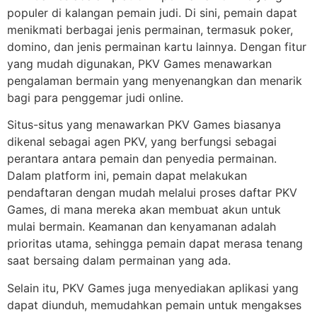
populer di kalangan pemain judi. Di sini, pemain dapat
menikmati berbagai jenis permainan, termasuk poker,
domino, dan jenis permainan kartu lainnya. Dengan fitur
yang mudah digunakan, PKV Games menawarkan
pengalaman bermain yang menyenangkan dan menarik
bagi para penggemar judi online.
Situs-situs yang menawarkan PKV Games biasanya
dikenal sebagai agen PKV, yang berfungsi sebagai
perantara antara pemain dan penyedia permainan.
Dalam platform ini, pemain dapat melakukan
pendaftaran dengan mudah melalui proses daftar PKV
Games, di mana mereka akan membuat akun untuk
mulai bermain. Keamanan dan kenyamanan adalah
prioritas utama, sehingga pemain dapat merasa tenang
saat bersaing dalam permainan yang ada.
Selain itu, PKV Games juga menyediakan aplikasi yang
dapat diunduh, memudahkan pemain untuk mengakses