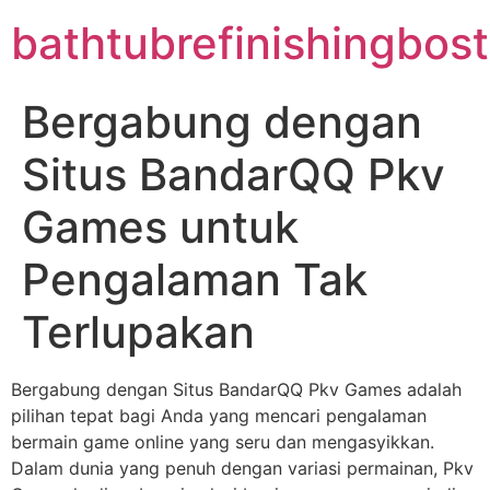
Skip
bathtubrefinishingbo
to
content
Bergabung dengan
Situs BandarQQ Pkv
Games untuk
Pengalaman Tak
Terlupakan
Bergabung dengan Situs BandarQQ Pkv Games adalah
pilihan tepat bagi Anda yang mencari pengalaman
bermain game online yang seru dan mengasyikkan.
Dalam dunia yang penuh dengan variasi permainan, Pkv