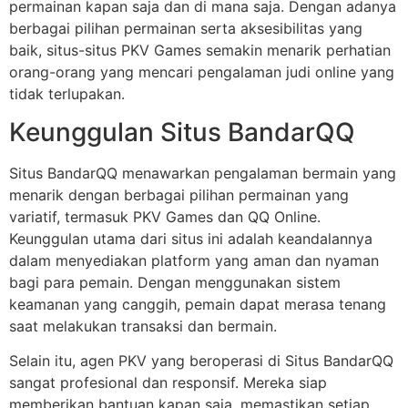
permainan kapan saja dan di mana saja. Dengan adanya
berbagai pilihan permainan serta aksesibilitas yang
baik, situs-situs PKV Games semakin menarik perhatian
orang-orang yang mencari pengalaman judi online yang
tidak terlupakan.
Keunggulan Situs BandarQQ
Situs BandarQQ menawarkan pengalaman bermain yang
menarik dengan berbagai pilihan permainan yang
variatif, termasuk PKV Games dan QQ Online.
Keunggulan utama dari situs ini adalah keandalannya
dalam menyediakan platform yang aman dan nyaman
bagi para pemain. Dengan menggunakan sistem
keamanan yang canggih, pemain dapat merasa tenang
saat melakukan transaksi dan bermain.
Selain itu, agen PKV yang beroperasi di Situs BandarQQ
sangat profesional dan responsif. Mereka siap
memberikan bantuan kapan saja, memastikan setiap