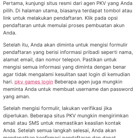
Pertama, kunjungi situs resmi dari agen PKV yang Anda
pilih. Di halaman utama, biasanya terdapat tombol atau
link untuk melakukan pendaftaran. Klik pada opsi
pendaftaran untuk memulai proses pembuatan akun
Anda.
Setelah itu, Anda akan diminta untuk mengisi formulir
pendaftaran yang berisi informasi pribadi seperti nama,
alamat email, dan nomor telepon. Pastikan untuk
mengisi semua informasi yang diminta dengan benar
agar tidak mengalami kesulitan saat login di kemudian
hari.
pkv games login
Beberapa agen juga mungkin
meminta Anda untuk membuat username dan password
yang aman.
Setelah mengisi formulir, lakukan verifikasi jika
diperlukan. Beberapa situs PKV mungkin mengirimkan
email atau SMS untuk memastikan keaslian kontak
Anda. Setelah semua langkah selesai, Anda akan
mendapatkan konfirmasi pendaftaran dan dapat