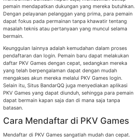
pemain mendapatkan dukungan yang mereka butuhkan.
Dengan pelayanan pelanggan yang prima, para pemain
dapat fokus pada permainan tanpa khawatir tentang
masalah teknis atau pertanyaan yang muncul selama
bermain.
Keunggulan lainnya adalah kemudahan dalam proses
pendaftaran dan login. Pemain baru dapat melakukan
daftar PKV Games dengan cepat, sedangkan mereka
yang telah berpengalaman dapat dengan mudah
mengakses akun mereka melalui PKV Games login.
Selain itu, Situs BandarQQ juga menyediakan aplikasi
PKV Games yang dapat diunduh, sehingga para pemain
dapat bermain kapan saja dan di mana saja tanpa
batasan.
Cara Mendaftar di PKV Games
Mendaftar di PKV Games sangatlah mudah dan cepat.