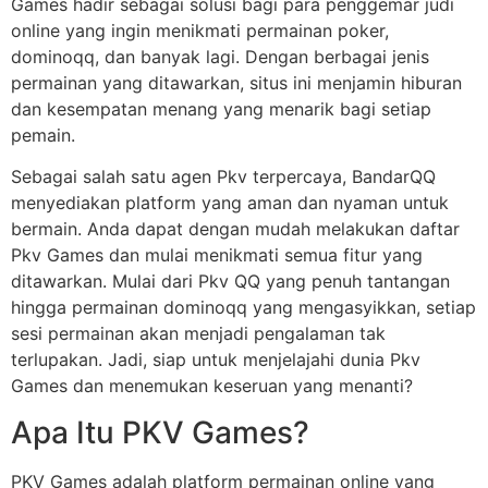
Games hadir sebagai solusi bagi para penggemar judi
online yang ingin menikmati permainan poker,
dominoqq, dan banyak lagi. Dengan berbagai jenis
permainan yang ditawarkan, situs ini menjamin hiburan
dan kesempatan menang yang menarik bagi setiap
pemain.
Sebagai salah satu agen Pkv terpercaya, BandarQQ
menyediakan platform yang aman dan nyaman untuk
bermain. Anda dapat dengan mudah melakukan daftar
Pkv Games dan mulai menikmati semua fitur yang
ditawarkan. Mulai dari Pkv QQ yang penuh tantangan
hingga permainan dominoqq yang mengasyikkan, setiap
sesi permainan akan menjadi pengalaman tak
terlupakan. Jadi, siap untuk menjelajahi dunia Pkv
Games dan menemukan keseruan yang menanti?
Apa Itu PKV Games?
PKV Games adalah platform permainan online yang