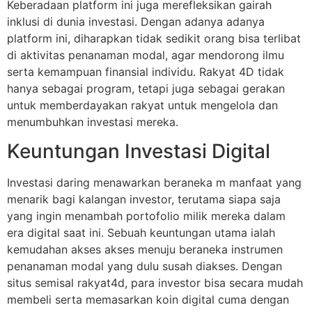
Keberadaan platform ini juga merefleksikan gairah
inklusi di dunia investasi. Dengan adanya adanya
platform ini, diharapkan tidak sedikit orang bisa terlibat
di aktivitas penanaman modal, agar mendorong ilmu
serta kemampuan finansial individu. Rakyat 4D tidak
hanya sebagai program, tetapi juga sebagai gerakan
untuk memberdayakan rakyat untuk mengelola dan
menumbuhkan investasi mereka.
Keuntungan Investasi Digital
Investasi daring menawarkan beraneka m manfaat yang
menarik bagi kalangan investor, terutama siapa saja
yang ingin menambah portofolio milik mereka dalam
era digital saat ini. Sebuah keuntungan utama ialah
kemudahan akses akses menuju beraneka instrumen
penanaman modal yang dulu susah diakses. Dengan
situs semisal rakyat4d, para investor bisa secara mudah
membeli serta memasarkan koin digital cuma dengan