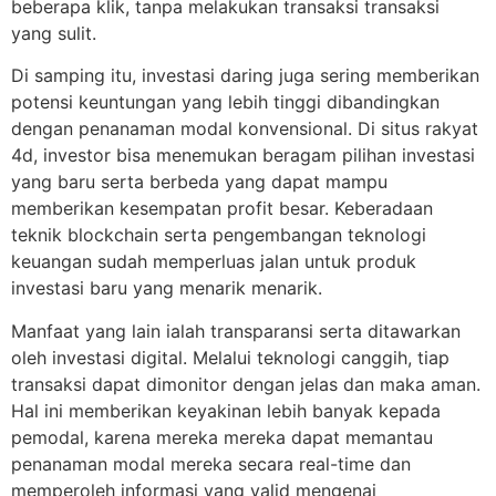
beberapa klik, tanpa melakukan transaksi transaksi
yang sulit.
Di samping itu, investasi daring juga sering memberikan
potensi keuntungan yang lebih tinggi dibandingkan
dengan penanaman modal konvensional. Di situs rakyat
4d, investor bisa menemukan beragam pilihan investasi
yang baru serta berbeda yang dapat mampu
memberikan kesempatan profit besar. Keberadaan
teknik blockchain serta pengembangan teknologi
keuangan sudah memperluas jalan untuk produk
investasi baru yang menarik menarik.
Manfaat yang lain ialah transparansi serta ditawarkan
oleh investasi digital. Melalui teknologi canggih, tiap
transaksi dapat dimonitor dengan jelas dan maka aman.
Hal ini memberikan keyakinan lebih banyak kepada
pemodal, karena mereka mereka dapat memantau
penanaman modal mereka secara real-time dan
memperoleh informasi yang valid mengenai