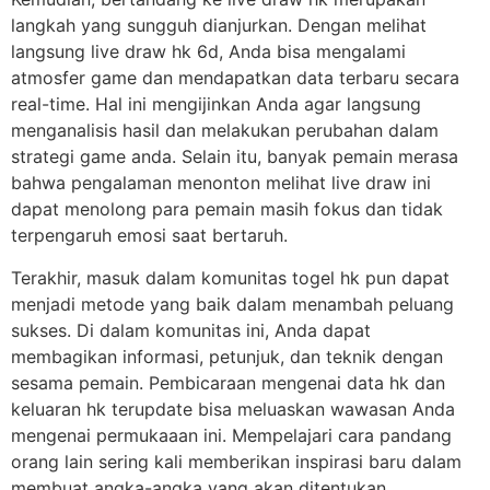
langkah yang sungguh dianjurkan. Dengan melihat
langsung live draw hk 6d, Anda bisa mengalami
atmosfer game dan mendapatkan data terbaru secara
real-time. Hal ini mengijinkan Anda agar langsung
menganalisis hasil dan melakukan perubahan dalam
strategi game anda. Selain itu, banyak pemain merasa
bahwa pengalaman menonton melihat live draw ini
dapat menolong para pemain masih fokus dan tidak
terpengaruh emosi saat bertaruh.
Terakhir, masuk dalam komunitas togel hk pun dapat
menjadi metode yang baik dalam menambah peluang
sukses. Di dalam komunitas ini, Anda dapat
membagikan informasi, petunjuk, dan teknik dengan
sesama pemain. Pembicaraan mengenai data hk dan
keluaran hk terupdate bisa meluaskan wawasan Anda
mengenai permukaaan ini. Mempelajari cara pandang
orang lain sering kali memberikan inspirasi baru dalam
membuat angka-angka yang akan ditentukan.