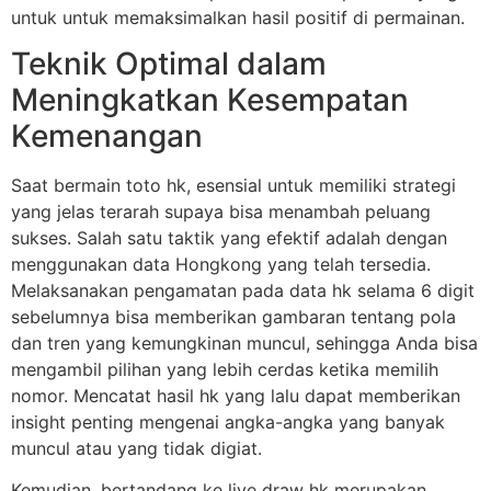
untuk untuk memaksimalkan hasil positif di permainan.
Teknik Optimal dalam
Meningkatkan Kesempatan
Kemenangan
Saat bermain toto hk, esensial untuk memiliki strategi
yang jelas terarah supaya bisa menambah peluang
sukses. Salah satu taktik yang efektif adalah dengan
menggunakan data Hongkong yang telah tersedia.
Melaksanakan pengamatan pada data hk selama 6 digit
sebelumnya bisa memberikan gambaran tentang pola
dan tren yang kemungkinan muncul, sehingga Anda bisa
mengambil pilihan yang lebih cerdas ketika memilih
nomor. Mencatat hasil hk yang lalu dapat memberikan
insight penting mengenai angka-angka yang banyak
muncul atau yang tidak digiat.
Kemudian, bertandang ke live draw hk merupakan