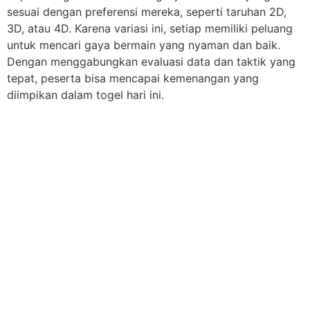
sesuai dengan preferensi mereka, seperti taruhan 2D,
3D, atau 4D. Karena variasi ini, setiap memiliki peluang
untuk mencari gaya bermain yang nyaman dan baik.
Dengan menggabungkan evaluasi data dan taktik yang
tepat, peserta bisa mencapai kemenangan yang
diimpikan dalam togel hari ini.