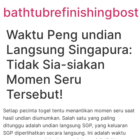
Skip
bathtubrefinishingbo
to
content
Waktu Peng undian
Langsung Singapura:
Tidak Sia-siakan
Momen Seru
Tersebut!
Setiap pecinta togel tentu menantikan momen seru saat
hasil undian diumumkan. Salah satu yang paling
ditunggu adalah undian langsung SGP, yang keluaran
SGP diperlihatkan secara langsung. Ini adalah waktu