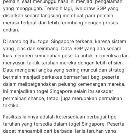
pemain, saat menunggu hasil ini menjadi pengalaman
yang menggugah. Terlebih lagi, live draw SGP yang
disiarkan secara langsung membuat para pemain
merasa terlibat dan lebih terhubung dengan proses
undian.
Di samping itu, togel Singapore terkenal karena sistem
yang jelas dan seimbang. Data SGP yang ada secara
luas memberi kemudahan peserta untuk memeriksa dan
menyusun taktik taruhan mereka dengan lebih efisien.
Data mengenai angka yang sering muncul dan strategi
bermain menjadi perkakas bermanfaat bagi peserta
dalam melipatgandakan peluang kemenangan mereka.
Ini menjadikan togel Singapore selain itu sekadar
permainan chance, tetapi juga merupakan permainan
taktikal.
Fasilitas lainnya adalah ketersediaan berbagai tipe
taruhan yang tersedia dalam togel Singapore. Peserta
dapat mengambil dari berbagai jenis taruhan yang