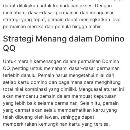
dapat dilakukan untuk kemudahan akses. Dengan
memahami dasar-dasar permainan dan menguasai
strategi yang tepat, pemain dapat meningkatkan level
permainan mereka dari pemula hingga mahir.
Strategi Menang dalam Domino
QQ
Untuk meraih kemenangan dalam permainan Domino
QQ, penting untuk memahami dasar-dasar permainan
terlebih dahulu. Pemain harus mengetahui nilai dari
setiap kartu domino dan bagaimana cara menghitung
total nilai kombinasi yang dimiliki. Menguasai aturan ini
akan membantu pemain dalam membuat keputusan
yang lebih baik selama permainan. Selain itu, pemain
yang cermat akan selalu memperhatikan kartu yang
telah dibuang oleh lawan, sehingga dapat
memperkirakan kemungkinan kartu yang tersisa.