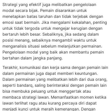
Strategi yang efektif juga melibatkan pengelolaan
modal secara bijak. Pemain disarankan untuk
menetapkan batas taruhan dan tidak terjebak dengan
emosi saat bermain. Jika mengalami kekalahan, penting
untuk tidak tergoda untuk mengejar kerugian dengan
bertaruh lebih besar. Sebaliknya, jika sedang dalam
posisi menang, sebaiknya mengambil waktu untuk
menganalisis situasi sebelum melanjutkan permainan.
Pengelolaan modal yang baik akan membantu pemain
bertahan dalam jangka panjang.
Terakhir, komunikasi dan kerja sama dengan pemain lain
dalam permainan juga dapat memberi keuntungan.
Dalam permainan yang melibatkan lebih dari dua orang,
seperti bandarq, saling berinteraksi dengan pemain lain
bisa membuka peluang untuk menggertak atau
membaca strategi lawan. Memanfaatkan momen ketika
lawan terlihat ragu atau kurang percaya diri dapat
menjadi kunci untuk meraih kemenangan. Dengan