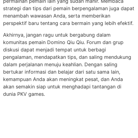
permainan pemain lain yang sudah mahir. Membaca
strategi dan tips dari pemain berpengalaman juga dapat
menambah wawasan Anda, serta memberikan
perspektif baru tentang cara bermain yang lebih efektif.
Akhirnya, jangan ragu untuk bergabung dalam
komunitas pemain Domino Qiu Qiu. Forum dan grup
diskusi dapat menjadi tempat untuk berbagi
pengalaman, mendapatkan tips, dan saling mendukung
dalam perjalanan menuju keahlian. Dengan saling
bertukar informasi dan belajar dari satu sama lain,
kemampuan Anda akan meningkat pesat, dan Anda
akan semakin siap untuk menghadapi tantangan di
dunia PKV games.