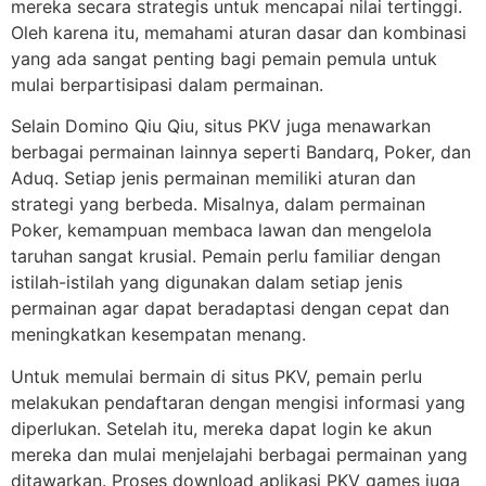
mereka secara strategis untuk mencapai nilai tertinggi.
Oleh karena itu, memahami aturan dasar dan kombinasi
yang ada sangat penting bagi pemain pemula untuk
mulai berpartisipasi dalam permainan.
Selain Domino Qiu Qiu, situs PKV juga menawarkan
berbagai permainan lainnya seperti Bandarq, Poker, dan
Aduq. Setiap jenis permainan memiliki aturan dan
strategi yang berbeda. Misalnya, dalam permainan
Poker, kemampuan membaca lawan dan mengelola
taruhan sangat krusial. Pemain perlu familiar dengan
istilah-istilah yang digunakan dalam setiap jenis
permainan agar dapat beradaptasi dengan cepat dan
meningkatkan kesempatan menang.
Untuk memulai bermain di situs PKV, pemain perlu
melakukan pendaftaran dengan mengisi informasi yang
diperlukan. Setelah itu, mereka dapat login ke akun
mereka dan mulai menjelajahi berbagai permainan yang
ditawarkan. Proses download aplikasi PKV games juga