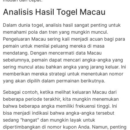
Analisis Hasil Togel Macau
Dalam dunia togel, analisis hasil sangat penting untuk
memahami pola dan tren yang mungkin muncul.
Pengeluaran Macau sering kali menjadi acuan bagi para
pemain untuk menilai peluang mereka di masa
mendatang. Dengan mencermati data Macau
sebelumnya, pemain dapat mencari angka-angka yang
sering muncul atau bahkan angka yang jarang keluar. Ini
memberikan mereka strategi untuk menentukan nomor
yang akan dipilih dalam permainan berikutnya.
Sebagai contoh, ketika melihat keluaran Macau dari
beberapa periode terakhir, kita mungkin menemukan
bahwa beberapa angka memiliki frekuensi tinggi. Ini
bisa menjadi indikasi bahwa angka-angka tersebut
sedang "hangat" dan mungkin layak untuk
dipertimbangkan di nomor kupon Anda. Namun, penting