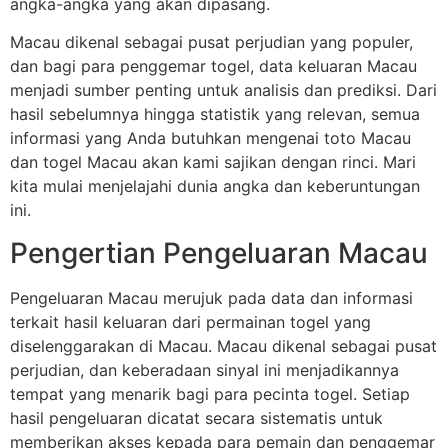
angka-angka yang akan dipasang.
Macau dikenal sebagai pusat perjudian yang populer,
dan bagi para penggemar togel, data keluaran Macau
menjadi sumber penting untuk analisis dan prediksi. Dari
hasil sebelumnya hingga statistik yang relevan, semua
informasi yang Anda butuhkan mengenai toto Macau
dan togel Macau akan kami sajikan dengan rinci. Mari
kita mulai menjelajahi dunia angka dan keberuntungan
ini.
Pengertian Pengeluaran Macau
Pengeluaran Macau merujuk pada data dan informasi
terkait hasil keluaran dari permainan togel yang
diselenggarakan di Macau. Macau dikenal sebagai pusat
perjudian, dan keberadaan sinyal ini menjadikannya
tempat yang menarik bagi para pecinta togel. Setiap
hasil pengeluaran dicatat secara sistematis untuk
memberikan akses kepada para pemain dan penggemar