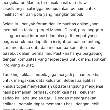
pengeluaran Macau, termasuk hasil dari draw
sebelumnya, sehingga memudahkan pemain untuk
melihat tren dan pola yang mungkin timbul.
Selain itu, banyak forum dan komunitas online yang
membahas tentang togel Macau. Di sini, para anggota
saling berbagi informasi dan bisa jadi tempat yang
bagus untuk mendapatkan insight tambahan tentang
cara membaca data dan memanfaatkan informasi
tersebut dalam permainan. Pastikan hanya bergabung
dengan komunitas yang terpercaya untuk mendapatkan
info yang akurat.
Terakhir, aplikasi mobile juga menjadi pilihan praktis
untuk mengakses data keluaran. Beberapa aplikasi
khusus togel menyediakan update langsung mengenai
hasil permainan, termasuk notifikasi hasil keluaran
setiap kali ada undian baru. Dengan menggunakan
aplikasi, pemain dapat memantau hasil dengan lebih
mudah dan cepat.