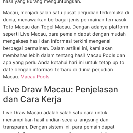
hasil yang kurang menguntungkan.
Macau, menjadi salah satu pusat perjudian terkemuka di
dunia, menawarkan berbagai jenis permainan termasuk
Toto Macau dan Togel Macau. Dengan adanya platform
seperti Live Macau, para pemain dapat dengan mudah
mengakses hasil dan informasi terkini mengenai
berbagai permainan. Dalam artikel ini, kami akan
membahas lebih dalam tentang hasil Macau Pools dan
apa yang perlu Anda ketahui hari ini untuk tetap up to
date dengan informasi terbaru di dunia perjudian
Macau.
Macau Pools
Live Draw Macau: Penjelasan
dan Cara Kerja
Live Draw Macau adalah salah satu cara untuk
menampilkan hasil undian secara langsung dan
transparan. Dengan sistem ini, para pemain dapat