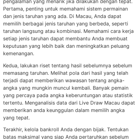
pengalaman yang menarik jika dilakukan dengan tepat.
Pertama, penting untuk memahami sistem permainan
dan jenis taruhan yang ada. Di Macau, Anda dapat
memilih berbagai jenis taruhan yang berbeda, seperti
taruhan langsung atau kombinasi. Memahami cara kerja
setiap jenis taruhan dapat membantu Anda membuat
keputusan yang lebih baik dan meningkatkan peluang
kemenangan.
Kedua, lakukan riset tentang hasil sebelumnya sebelum
memasang taruhan. Melihat pola dari hasil yang telah
terjadi dapat memberikan wawasan tentang angka-
angka yang mungkin muncul kembali. Banyak pemain
yang percaya pada angka keberuntungan atau statistik
tertentu. Menganalisis data dari Live Draw Macau dapat
memberikan anda keunggulan dalam memilih angka
yang tepat.
Terakhir, kelola bankroll Anda dengan bijak. Tentukan
batas maksimal yang siap Anda pertaruhkan sebelum