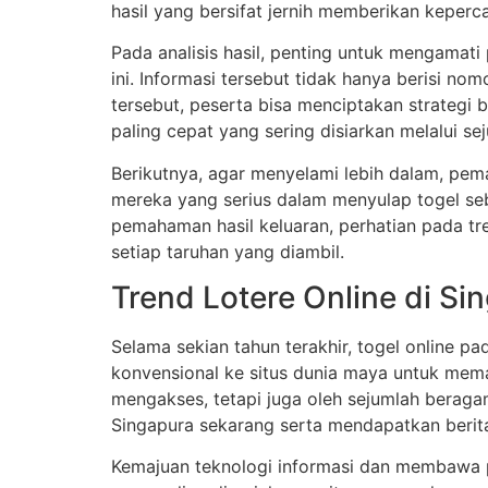
hasil yang bersifat jernih memberikan keperc
Pada analisis hasil, penting untuk mengamati
ini. Informasi tersebut tidak hanya berisi n
tersebut, peserta bisa menciptakan strategi 
paling cepat yang sering disiarkan melalui s
Berikutnya, agar menyelami lebih dalam, pem
mereka yang serius dalam menyulap togel s
pemahaman hasil keluaran, perhatian pada tr
setiap taruhan yang diambil.
Trend Lotere Online di Si
Selama sekian tahun terakhir, togel online
konvensional ke situs dunia maya untuk mema
mengakses, tetapi juga oleh sejumlah berag
Singapura sekarang serta mendapatkan berita t
Kemajuan teknologi informasi dan membawa pe