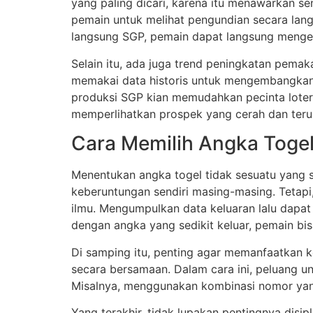
yang paling dicari, karena itu menawarkan se
pemain untuk melihat pengundian secara lan
langsung SGP, pemain dapat langsung mengeta
Selain itu, ada juga trend peningkatan pemak
memakai data historis untuk mengembangkan 
produksi SGP kian memudahkan pecinta lotere 
memperlihatkan prospek yang cerah dan teru
Cara Memilih Angka Toge
Menentukan angka togel tidak sesuatu yang
keberuntungan sendiri masing-masing. Tetap
ilmu. Mengumpulkan data keluaran lalu dapat 
dengan angka yang sedikit keluar, pemain bi
Di samping itu, penting agar memanfaatkan 
secara bersamaan. Dalam cara ini, peluang u
Misalnya, menggunakan kombinasi nomor yang 
Yang terakhir, tidak lupakan pentingnya disi