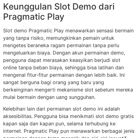
Keunggulan Slot Demo dari
Pragmatic Play
Slot demo Pragmatic Play menawarkan sensasi bermain
yang tanpa risiko, memungkinkan pemain untuk
mengetes beraneka ragam permainan tanpa perlu
mengeluarkan biaya. Dengan akun permainan demo,
pengguna dapat merasakan keasyikan berjudi slot
online tanpa beban biaya, sehingga bisa latihan dan
mengenal fitur-fitur permainan dengan lebih baik. Ini
sangat berguna bagi orang yang baru yang
berkeinginan mengerti mekanisme slot sebelum mereka
mulai bermain dengan uang sungguhan.
Kelebihan lain dari permainan slot demo ini adalah
aksesibilitas. Pengguna bisa menikmati slot demo gratis
kapan saja dan kapan pun, selama terhubung ke
internet. Pragmatic Play pun menawarkan berbagai jenis