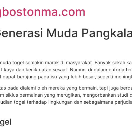
ngbostonma.com
Generasi Muda Pangkala
uda togel semakin marak di masyarakat. Banyak sekali kau
t kaya dan kenikmatan sesaat. Namun, di dalam euforia ter
l dapat berujung pada isu yang lebih besar, seperti menin
tas pada dialami oleh mereka yang bermain, tapi juga berd
m siklus permainan yang merugikan, mengorbankan studi da
dian togel terhadap lingkungan dan sebagaimana perjudian
gel