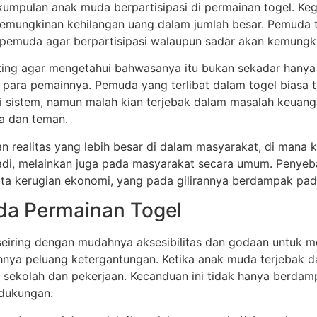
umpulan anak muda berpartisipasi di permainan togel. Kegi
 kemungkinan kehilangan uang dalam jumlah besar. Pemuda t
 pemuda agar berpartisipasi walaupun sadar akan kemungk
ting agar mengetahui bahwasanya itu bukan sekadar hanya 
 para pemainnya. Pemuda yang terlibat dalam togel biasa 
 sistem, namun malah kian terjebak dalam masalah keuang
a dan teman.
an realitas yang lebih besar di dalam masyarakat, di mana 
badi, melainkan juga pada masyarakat secara umum. Penyeb
serta kerugian ekonomi, yang pada gilirannya berdampak pada
da Permainan Togel
 seiring dengan mudahnya aksesibilitas dan godaan untuk 
hnya peluang ketergantungan. Ketika anak muda terjebak d
 sekolah dan pekerjaan. Kecanduan ini tidak hanya berdamp
dukungan.