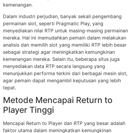
kemenangan.
Dalam industri perjudian, banyak sekali pengembang
permainan slot, seperti Pragmatic Play, yang
menyediakan nilai RTP untuk masing-masing permainan
mereka. Hal ini memudahkan pemain dalam melakukan
analisis dan memilih slot yang memiliki RTP lebih besar
sebagai strategi agar meningkatkan kemungkinan
kemenangan mereka. Selain itu, beberapa situs juga
menyediakan data RTP secara langsung yang
menunjukkan performa terkini dari berbagai mesin slot,
agar pemain dapat mengambil keputusan yang lebih
tepat.
Metode Mencapai Return to
Player Tinggi
Mencapai Return to Player dan RTP yang besar adalah
faktor utama dalam meningkatkan kemungkinan