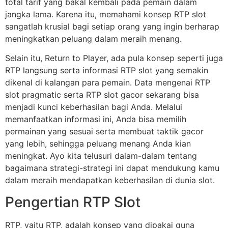
total tarif yang bakal kembali pada pemain dalam
jangka lama. Karena itu, memahami konsep RTP slot
sangatlah krusial bagi setiap orang yang ingin berharap
meningkatkan peluang dalam meraih menang.
Selain itu, Return to Player, ada pula konsep seperti juga
RTP langsung serta informasi RTP slot yang semakin
dikenal di kalangan para pemain. Data mengenai RTP
slot pragmatic serta RTP slot gacor sekarang bisa
menjadi kunci keberhasilan bagi Anda. Melalui
memanfaatkan informasi ini, Anda bisa memilih
permainan yang sesuai serta membuat taktik gacor
yang lebih, sehingga peluang menang Anda kian
meningkat. Ayo kita telusuri dalam-dalam tentang
bagaimana strategi-strategi ini dapat mendukung kamu
dalam meraih mendapatkan keberhasilan di dunia slot.
Pengertian RTP Slot
RTP, yaitu RTP, adalah konsep yang dipakai guna