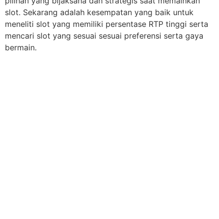
pilihan yang bijaksana dan strategis saat memainkan
slot. Sekarang adalah kesempatan yang baik untuk
meneliti slot yang memiliki persentase RTP tinggi serta
mencari slot yang sesuai sesuai preferensi serta gaya
bermain.