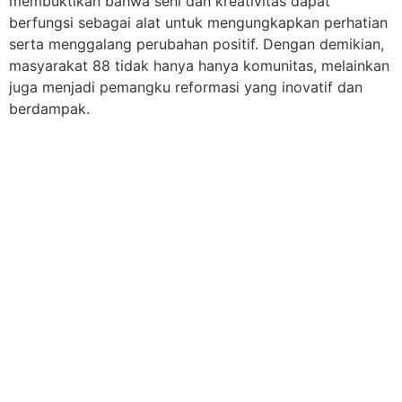
membuktikan bahwa seni dan kreativitas dapat
berfungsi sebagai alat untuk mengungkapkan perhatian
serta menggalang perubahan positif. Dengan demikian,
masyarakat 88 tidak hanya hanya komunitas, melainkan
juga menjadi pemangku reformasi yang inovatif dan
berdampak.