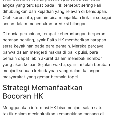
angka yang terdapat pada lirik tersebut sering kali
dihubungkan dari kejadian yang relevan di kehidupan.
Oleh karena itu, pemain bisa menjadikan lirik ini sebagai
acuan dalam menentukan prediksi bilangan.
Di dunia permainan, tempat keberuntungan berperan
peranan penting, syair Paito HK memberikan harapan
serta keyakinan pada para pemain. Mereka percaya
bahwa dalam mengerti makna di balik puisi, para
pemain dapat lebih akurat dalam menebak nombor
yang akan keluar. Sejalan waktu, syair ini telah berubah
menjadi sebuah kebudayaan yang dalam kalangan
masyarakat yang gemar bermain togel.
Strategi Memanfaatkan
Bocoran HK
Menggunakan informasi HK bisa menjadi salah satu
taktik dalam meningkatkan kemungkinan menang di