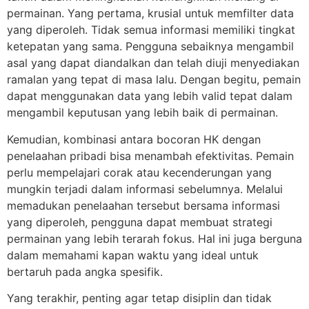
permainan. Yang pertama, krusial untuk memfilter data
yang diperoleh. Tidak semua informasi memiliki tingkat
ketepatan yang sama. Pengguna sebaiknya mengambil
asal yang dapat diandalkan dan telah diuji menyediakan
ramalan yang tepat di masa lalu. Dengan begitu, pemain
dapat menggunakan data yang lebih valid tepat dalam
mengambil keputusan yang lebih baik di permainan.
Kemudian, kombinasi antara bocoran HK dengan
penelaahan pribadi bisa menambah efektivitas. Pemain
perlu mempelajari corak atau kecenderungan yang
mungkin terjadi dalam informasi sebelumnya. Melalui
memadukan penelaahan tersebut bersama informasi
yang diperoleh, pengguna dapat membuat strategi
permainan yang lebih terarah fokus. Hal ini juga berguna
dalam memahami kapan waktu yang ideal untuk
bertaruh pada angka spesifik.
Yang terakhir, penting agar tetap disiplin dan tidak