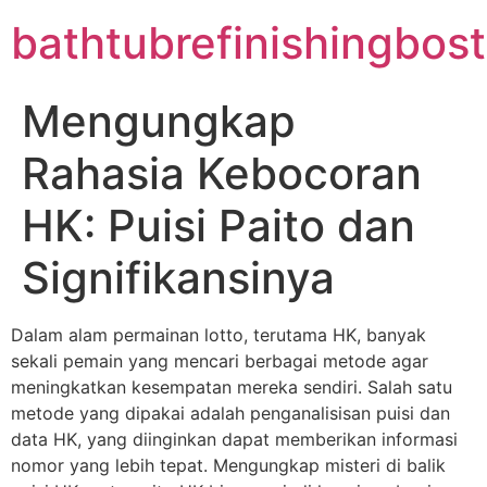
Skip
bathtubrefinishingbo
to
content
Mengungkap
Rahasia Kebocoran
HK: Puisi Paito dan
Signifikansinya
Dalam alam permainan lotto, terutama HK, banyak
sekali pemain yang mencari berbagai metode agar
meningkatkan kesempatan mereka sendiri. Salah satu
metode yang dipakai adalah penganalisisan puisi dan
data HK, yang diinginkan dapat memberikan informasi
nomor yang lebih tepat. Mengungkap misteri di balik