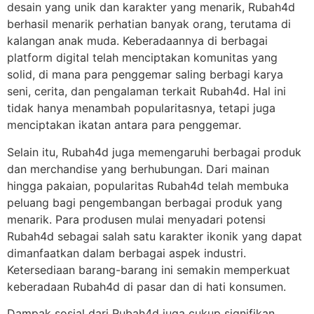
desain yang unik dan karakter yang menarik, Rubah4d
berhasil menarik perhatian banyak orang, terutama di
kalangan anak muda. Keberadaannya di berbagai
platform digital telah menciptakan komunitas yang
solid, di mana para penggemar saling berbagi karya
seni, cerita, dan pengalaman terkait Rubah4d. Hal ini
tidak hanya menambah popularitasnya, tetapi juga
menciptakan ikatan antara para penggemar.
Selain itu, Rubah4d juga memengaruhi berbagai produk
dan merchandise yang berhubungan. Dari mainan
hingga pakaian, popularitas Rubah4d telah membuka
peluang bagi pengembangan berbagai produk yang
menarik. Para produsen mulai menyadari potensi
Rubah4d sebagai salah satu karakter ikonik yang dapat
dimanfaatkan dalam berbagai aspek industri.
Ketersediaan barang-barang ini semakin memperkuat
keberadaan Rubah4d di pasar dan di hati konsumen.
Dampak sosial dari Rubah4d juga cukup signifikan.