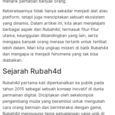
menarik perhatian banyak orang.
Keberadaannya tidak hanya sekadar menjadi alat atau
platform, tetapi juga menciptakan sebuah ekosistem
yang dinamis. Dalam artikel ini, kita akan menjelajahi
berbagai aspek dari Rubah4d, termasuk fitur-fitur
utama, keunggulan dibandingkan yang lain, serta
mengapa banyak orang merasa tertarik untuk terlibat
lebih dalam. Mari kita ungkap misteri di balik Rubah4d
dan mengapa ia menjadi fenomena yang tak bisa
diabaikan.
Sejarah Rubah4d
Rubah4d pertama kali diperkenalkan ke publik pada
tahun 2015 sebagai sebuah konsep inovatif di dunia
permainan digital. Diciptakan oleh sekelompok
pengembang muda yang berambisi untuk mengubah
cara orang bermain dan berinteraksi dengan game,
Rubah4d mengusung tema petualangan yang unik di