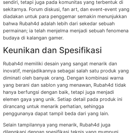
sendiri, tetapi juga pada komunitas yang terbentuk di
sekitarnya. Forum diskusi, fan art, dan event-event yang
diadakan untuk para penggemar semakin menunjukkan
bahwa Rubah4d adalah lebih dari sekedar sebuah
permainan; ia telah menjelma menjadi sebuah fenomena
budaya di kalangan gamer.
Keunikan dan Spesifikasi
Rubah4d memiliki desain yang sangat menarik dan
inovatif, menjadikannya sebagai salah satu produk yang
diminati oleh banyak orang. Dengan kombinasi warna
yang berani dan sablon yang menawan, Rubah4d tidak
hanya berfungsi dengan baik, tetapi juga menjadi
elemen gaya yang unik. Setiap detail pada produk ini
dirancang untuk menarik perhatian, sehingga
penggunanya dapat tampil beda dari yang lain.
Selain tampilannya yang menarik, Rubah4d juga
dilengkapi dengan spesifikasi teknis yang mumpuni.