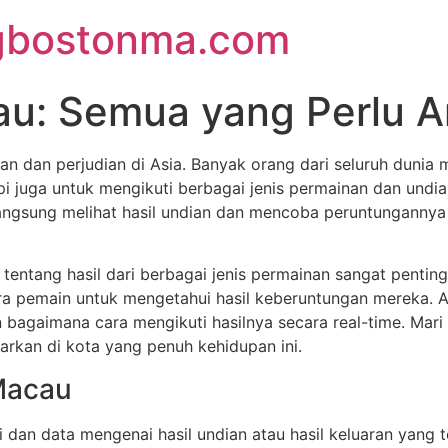
ngbostonma.com
u: Semua yang Perlu A
an dan perjudian di Asia. Banyak orang dari seluruh dunia 
 juga untuk mengikuti berbagai jenis permainan dan undian
angsung melihat hasil undian dan mencoba peruntungann
tentang hasil dari berbagai jenis permainan sangat pentin
ra pemain untuk mengetahui hasil keberuntungan mereka. A
agaimana cara mengikuti hasilnya secara real-time. Mari k
arkan di kota yang penuh kehidupan ini.
Macau
dan data mengenai hasil undian atau hasil keluaran yang 