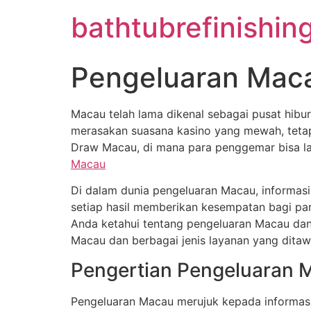
Skip
bathtubrefinishi
to
content
Pengeluaran Maca
Macau telah lama dikenal sebagai pusat hibur
merasakan suasana kasino yang mewah, tetapi
Draw Macau, di mana para penggemar bisa l
Macau
Di dalam dunia pengeluaran Macau, informasi 
setiap hasil memberikan kesempatan bagi pa
Anda ketahui tentang pengeluaran Macau dan b
Macau dan berbagai jenis layanan yang ditaw
Pengertian Pengeluaran 
Pengeluaran Macau merujuk kepada informasi 