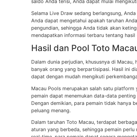
saldo Anda terisi, Anda dapat mulai mengik
Selama Live Draw sedang berlangsung, Anda a
Anda dapat mengetahui apakah taruhan Anda be
pengundian, sehingga Anda tidak akan keting
mendapatkan informasi terbaru tentang hasil 
Hasil dan Pool Toto Maca
Dalam dunia perjudian, khususnya di Macau, 
banyak orang yang berpartisipasi. Hasil ini
dapat dengan mudah mengikuti perkembangan
Macau Pools merupakan salah satu platform 
pemain dapat menemukan data-data penting s
Dengan demikian, para pemain tidak hanya b
peluang menang.
Dalam taruhan Toto Macau, terdapat berbagai 
aturan yang berbeda, sehingga pemain perlu
real-time, para pemain dapat segera mengetah