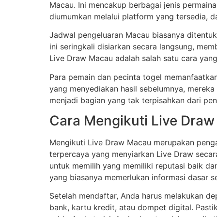
Macau. Ini mencakup berbagai jenis permainan
diumumkan melalui platform yang tersedia, da
Jadwal pengeluaran Macau biasanya ditentuk
ini seringkali disiarkan secara langsung, m
Live Draw Macau adalah salah satu cara yang 
Para pemain dan pecinta togel memanfaatka
yang menyediakan hasil sebelumnya, mereka 
menjadi bagian yang tak terpisahkan dari pen
Cara Mengikuti Live Dra
Mengikuti Live Draw Macau merupakan penga
terpercaya yang menyiarkan Live Draw secara
untuk memilih yang memiliki reputasi baik d
yang biasanya memerlukan informasi dasar se
Setelah mendaftar, Anda harus melakukan de
bank, kartu kredit, atau dompet digital. Pas