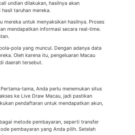
li undian dilakukan, hasilnya akan
 hasil taruhan mereka.
u mereka untuk menyaksikan hasilnya. Proses
dan mendapatkan informasi secara real-time.
tan.
pola-pola yang muncul. Dengan adanya data
reka. Oleh karena itu, pengeluaran Macau
i daerah tersebut.
 Pertama-tama, Anda perlu menemukan situs
akses ke Live Draw Macau, jadi pastikan
 lakukan pendaftaran untuk mendapatkan akun,
bagai metode pembayaran, seperti transfer
etode pembayaran yang Anda pilih. Setelah