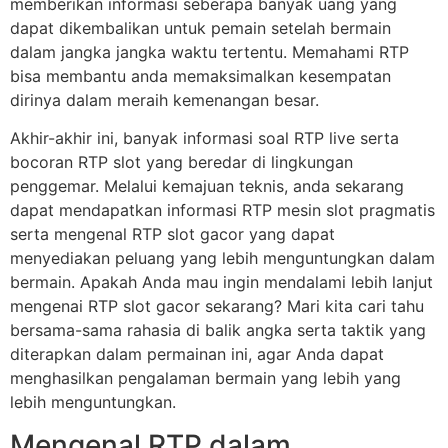
memberikan informasi seberapa banyak uang yang
dapat dikembalikan untuk pemain setelah bermain
dalam jangka jangka waktu tertentu. Memahami RTP
bisa membantu anda memaksimalkan kesempatan
dirinya dalam meraih kemenangan besar.
Akhir-akhir ini, banyak informasi soal RTP live serta
bocoran RTP slot yang beredar di lingkungan
penggemar. Melalui kemajuan teknis, anda sekarang
dapat mendapatkan informasi RTP mesin slot pragmatis
serta mengenal RTP slot gacor yang dapat
menyediakan peluang yang lebih menguntungkan dalam
bermain. Apakah Anda mau ingin mendalami lebih lanjut
mengenai RTP slot gacor sekarang? Mari kita cari tahu
bersama-sama rahasia di balik angka serta taktik yang
diterapkan dalam permainan ini, agar Anda dapat
menghasilkan pengalaman bermain yang lebih yang
lebih menguntungkan.
Mengenal RTP dalam