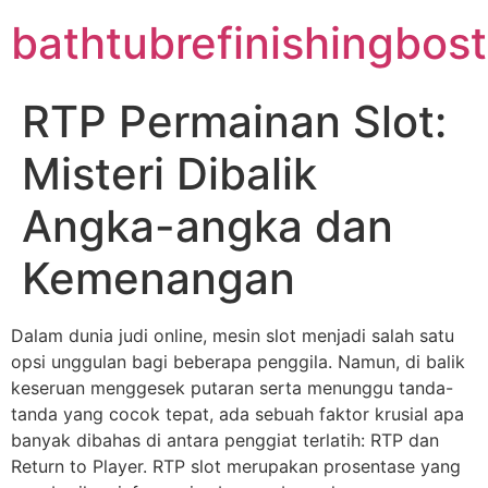
Skip
bathtubrefinishingbo
to
content
RTP Permainan Slot:
Misteri Dibalik
Angka-angka dan
Kemenangan
Dalam dunia judi online, mesin slot menjadi salah satu
opsi unggulan bagi beberapa penggila. Namun, di balik
keseruan menggesek putaran serta menunggu tanda-
tanda yang cocok tepat, ada sebuah faktor krusial apa
banyak dibahas di antara penggiat terlatih: RTP dan
Return to Player. RTP slot merupakan prosentase yang