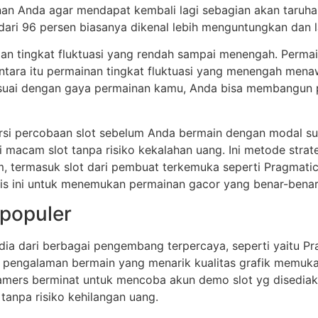
nan Anda agar mendapat kembali lagi sebagian akan taruh
 dari 96 persen biasanya dikenal lebih menguntungkan dan 
an tingkat fluktuasi yang rendah sampai menengah. Permai
ntara itu permainan tingkat fluktuasi yang menengah menaw
esuai dengan gaya permainan kamu, Anda bisa membangun 
versi percobaan slot sebelum Anda bermain dengan modal s
 macam slot tanpa risiko kekalahan uang. Ini metode strat
 termasuk slot dari pembuat terkemuka seperti Pragmatic
 ini untuk menemukan permainan gacor yang benar-benar
rpopuler
edia dari berbagai pengembang terpercaya, seperti yaitu P
n pengalaman bermain yang menarik kualitas grafik memuk
mers berminat untuk mencoba akun demo slot yg disedia
anpa risiko kehilangan uang.