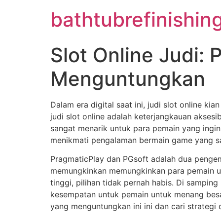
Skip
bathtubrefinishi
to
content
Slot Online Judi:
Menguntungkan
Dalam era digital saat ini, judi slot online k
judi slot online adalah keterjangkauan akses
sangat menarik untuk para pemain yang ingi
menikmati pengalaman bermain game yang sa
PragmaticPlay dan PGsoft adalah dua pengem
memungkinkan memungkinkan para pemain untu
tinggi, pilihan tidak pernah habis. Di sampi
kesempatan untuk pemain untuk menang besar 
yang menguntungkan ini ini dan cari strateg