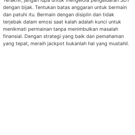
Terakhir, jangan lupa untuk mengelola pengeluaran SDY
dengan bijak. Tentukan batas anggaran untuk bermain
dan patuhi itu. Bermain dengan disiplin dan tidak
terjebak dalam emosi saat kalah adalah kunci untuk
menikmati permainan tanpa menimbulkan masalah
finansial. Dengan strategi yang baik dan pemahaman
yang tepat, meraih jackpot bukanlah hal yang mustahil.