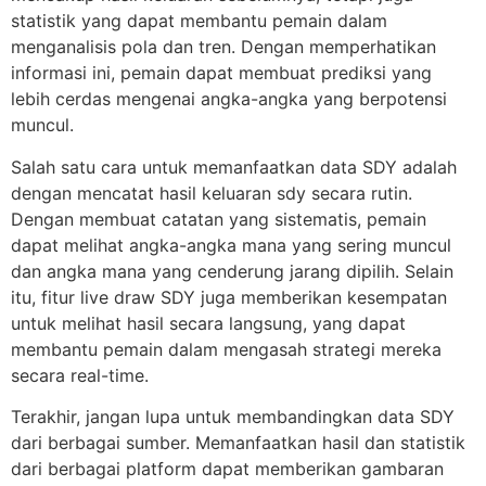
statistik yang dapat membantu pemain dalam
menganalisis pola dan tren. Dengan memperhatikan
informasi ini, pemain dapat membuat prediksi yang
lebih cerdas mengenai angka-angka yang berpotensi
muncul.
Salah satu cara untuk memanfaatkan data SDY adalah
dengan mencatat hasil keluaran sdy secara rutin.
Dengan membuat catatan yang sistematis, pemain
dapat melihat angka-angka mana yang sering muncul
dan angka mana yang cenderung jarang dipilih. Selain
itu, fitur live draw SDY juga memberikan kesempatan
untuk melihat hasil secara langsung, yang dapat
membantu pemain dalam mengasah strategi mereka
secara real-time.
Terakhir, jangan lupa untuk membandingkan data SDY
dari berbagai sumber. Memanfaatkan hasil dan statistik
dari berbagai platform dapat memberikan gambaran