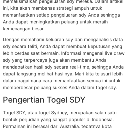
memaksimalkan pengeluaran sdy mereka. Dalam artikel
ini, kita akan membahas strategi ampuh untuk
memanfaatkan setiap pengeluaran sdy Anda sehingga
Anda dapat meningkatkan peluang untuk meraih
kemenangan besar.
Dengan memahami keluaran sdy dan menganalisis data
sdy secara teliti, Anda dapat membuat keputusan yang
lebih cerdas saat bermain. Informasi mengenai live draw
sdy yang terpercaya juga akan membantu Anda
mendapatkan hasil sdy secara real-time, sehingga Anda
dapat langsung melihat hasilnya. Mari kita telusuri lebih
dalam bagaimana cara memanfaatkan semua ini untuk
memperbesar peluang sukses Anda dalam togel sdy.
Pengertian Togel SDY
Togel SDY, atau togel Sydney, merupakan salah satu
bentuk perjudian yang sangat populer di Indonesia.
Permainan ini berasal dari Australia, tepatnya kota