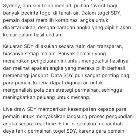
Sydney, dan kini telah menjadi pilihan favorit bagi
banyak pecinta togel di tanah air. Dalam togel SDY,
pemain dapat memilih kombinasi angka untuk
dipertaruhkan, dengan harapan angka yang dipilih akan
keluar dalam hasil undian.
Keluaran SDY dilakukan secara rutin dan transparan,
biasanya setiap malam. Banyak pemain yang
menantikan pengeluaran ini untuk mengetahui hasilnya
dan melihat apakah angka yang mereka pilih berhasil
memenangi jackpot. Data SDY pun sangat penting bagi
para pemain karena dapat digunakan untuk
menganalisis pola dan strategi permainan, sehingga
meningkatkan peluang untuk menang.
Live draw SDY memberikan kesempatan kepada para
pemain untuk menyaksikan langsung proses pengundian
angka secara real-time. Fitur ini semakin menambah
daya tarik permainan togel SDY, karena para pemain