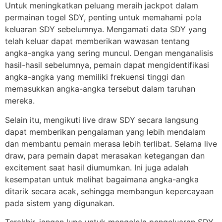
Untuk meningkatkan peluang meraih jackpot dalam
permainan togel SDY, penting untuk memahami pola
keluaran SDY sebelumnya. Mengamati data SDY yang
telah keluar dapat memberikan wawasan tentang
angka-angka yang sering muncul. Dengan menganalisis
hasil-hasil sebelumnya, pemain dapat mengidentifikasi
angka-angka yang memiliki frekuensi tinggi dan
memasukkan angka-angka tersebut dalam taruhan
mereka.
Selain itu, mengikuti live draw SDY secara langsung
dapat memberikan pengalaman yang lebih mendalam
dan membantu pemain merasa lebih terlibat. Selama live
draw, para pemain dapat merasakan ketegangan dan
excitement saat hasil diumumkan. Ini juga adalah
kesempatan untuk melihat bagaimana angka-angka
ditarik secara acak, sehingga membangun kepercayaan
pada sistem yang digunakan.