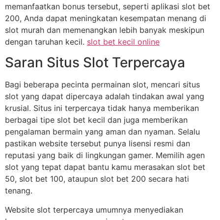
memanfaatkan bonus tersebut, seperti aplikasi slot bet
200, Anda dapat meningkatan kesempatan menang di
slot murah dan memenangkan lebih banyak meskipun
dengan taruhan kecil.
slot bet kecil online
Saran Situs Slot Terpercaya
Bagi beberapa pecinta permainan slot, mencari situs
slot yang dapat dipercaya adalah tindakan awal yang
krusial. Situs ini terpercaya tidak hanya memberikan
berbagai tipe slot bet kecil dan juga memberikan
pengalaman bermain yang aman dan nyaman. Selalu
pastikan website tersebut punya lisensi resmi dan
reputasi yang baik di lingkungan gamer. Memilih agen
slot yang tepat dapat bantu kamu merasakan slot bet
50, slot bet 100, ataupun slot bet 200 secara hati
tenang.
Website slot terpercaya umumnya menyediakan