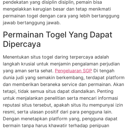
pendekatan yang disiplin disiplin, pemain bisa
mengelakkan kerugian besar dan tetap menikmati
permainan togel dengan cara yang lebih bertanggung
jawab bertanggung jawab.
Permainan Togel Yang Dapat
Dipercaya
Menentukan situs togel daring terpercaya adalah
langkah krusial untuk menjamin pengalaman perjudian
yang aman serta sehat.
Pengeluaran SGP
Di tengah
dunia judi yang semakin berkembang, terdapat platform
dan memberikan beraneka service dan permainan. Akan
tetapi, tidak semua situs dapat diandalkan. Penting
untuk menjalankan penelitian serta mencari informasi
reputasi situs tersebut, apakah situs itu mempunyai izin
resmi, serta ulasan positif dari para pengguna lain.
Dengan menetapkan platform yang, pengguna dapat
bermain tanpa harus khawatir terhadap penipuan