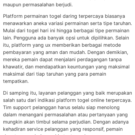
maupun permasalahan berjudi.
Platform permainan togel daring terpercaya biasanya
menawarkan aneka variasi permainan serta tipe taruhan.
Mulai dari togel hari ini hingga berbagai tipe permainan
lain. Pengguna ada banyak opsi untuk dipilihkan. Selain
itu, platform yang ux memberikan berbagai metode
pembayaran yang aman dan mudah. Dengan demikian,
mereka pemain dapat menjalani perdagangan tanpa
khawatir, dan mendapatkan keuntungan yang maksimal
maksimal dari tiap taruhan yang para pemain
tempatkan.
Di samping itu, layanan pelanggan yang baik merupakan
salah satu dari indikasi platform togel online terpercaya.
Tim support pelanggan harus selalu siap menolong
dalam menangani permasalahan atau pertanyaan yang
mungkin akan timbul selama perjudian. Dengan adanya
kehadiran service pelanggan yang responsif, pemain