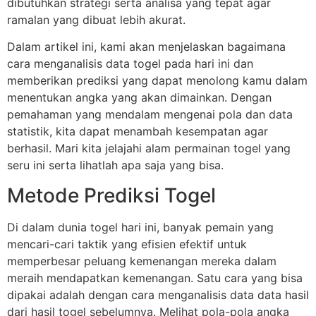
dibutuhkan strategi serta analisa yang tepat agar
ramalan yang dibuat lebih akurat.
Dalam artikel ini, kami akan menjelaskan bagaimana
cara menganalisis data togel pada hari ini dan
memberikan prediksi yang dapat menolong kamu dalam
menentukan angka yang akan dimainkan. Dengan
pemahaman yang mendalam mengenai pola dan data
statistik, kita dapat menambah kesempatan agar
berhasil. Mari kita jelajahi alam permainan togel yang
seru ini serta lihatlah apa saja yang bisa.
Metode Prediksi Togel
Di dalam dunia togel hari ini, banyak pemain yang
mencari-cari taktik yang efisien efektif untuk
memperbesar peluang kemenangan mereka dalam
meraih mendapatkan kemenangan. Satu cara yang bisa
dipakai adalah dengan cara menganalisis data data hasil
dari hasil togel sebelumnya. Melihat pola-pola angka