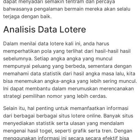
dapat menyadari semakin tentram dan percaya
bahwasanya pengalaman bermain mereka akan selalu
terjaga dengan baik.
Analisis Data Lotere
Dalam menilai data lotere kali ini, anda harus
memperhatikan pola yang terlihat dari hasil-hasil hasil
sebelumnya. Setiap angka angka yang muncul
mempunyai peluang yang berbeda, sementara dengan
memahami data statistik dari hasil angka masa lalu, kita
bisa menemukan angka-angka yang lebih sering muncul.
Ini dapat membantu dalam merumuskan merencanakan
strategi pemilihan nomor yang lebih cerdas.
Selain itu, hal penting untuk memanfaatkan informasi
dari berbagai berbagai situs lotere online. Banyak situs
menyediakan statistik serta ulasan yang mendalam
mengenai hasil togel, seperti grafik serta tren. Dengan
menggunakan informasi ini secara secara efektif bisa