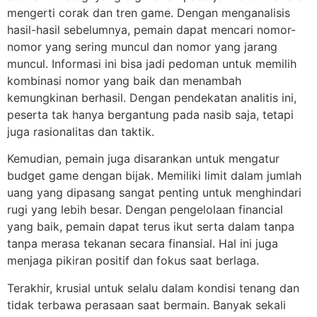
mengerti corak dan tren game. Dengan menganalisis
hasil-hasil sebelumnya, pemain dapat mencari nomor-
nomor yang sering muncul dan nomor yang jarang
muncul. Informasi ini bisa jadi pedoman untuk memilih
kombinasi nomor yang baik dan menambah
kemungkinan berhasil. Dengan pendekatan analitis ini,
peserta tak hanya bergantung pada nasib saja, tetapi
juga rasionalitas dan taktik.
Kemudian, pemain juga disarankan untuk mengatur
budget game dengan bijak. Memiliki limit dalam jumlah
uang yang dipasang sangat penting untuk menghindari
rugi yang lebih besar. Dengan pengelolaan financial
yang baik, pemain dapat terus ikut serta dalam tanpa
tanpa merasa tekanan secara finansial. Hal ini juga
menjaga pikiran positif dan fokus saat berlaga.
Terakhir, krusial untuk selalu dalam kondisi tenang dan
tidak terbawa perasaan saat bermain. Banyak sekali