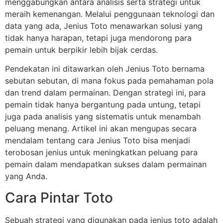
menggabungkan antara analisis serta strategi untuk
meraih kemenangan. Melalui penggunaan teknologi dan
data yang ada, Jenius Toto menawarkan solusi yang
tidak hanya harapan, tetapi juga mendorong para
pemain untuk berpikir lebih bijak cerdas.
Pendekatan ini ditawarkan oleh Jenius Toto bernama
sebutan sebutan, di mana fokus pada pemahaman pola
dan trend dalam permainan. Dengan strategi ini, para
pemain tidak hanya bergantung pada untung, tetapi
juga pada analisis yang sistematis untuk menambah
peluang menang. Artikel ini akan mengupas secara
mendalam tentang cara Jenius Toto bisa menjadi
terobosan jenius untuk meningkatkan peluang para
pemain dalam mendapatkan sukses dalam permainan
yang Anda.
Cara Pintar Toto
Sebuah strategi yang digunakan pada jenius toto adalah