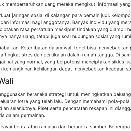
k mempertaruhkan uang mereka mengikuti informasi yang d
rkuat jaringan sosial di kalangan para pemain judi. Kelompok
dan informasi bagi anggotanya. Banyak individu yang mera
iptakan rasa persatuan meskipun tindakan yang diambil h
nya hanya uang, tetapi juga soal hubungan sosial yang rumi
abaikan. Keterlibatan dalam wali togel bisa menyebabkan
 tingkat stres dan pertikaian dalam rumah tangga. Di sam
i hal yang normal, yang berpotensi menciptakan siklus ju
an kemungkinan kehilangan dapat menyebabkan keadaan sos
Wali
menggunakan beraneka strategi untuk meningkatkan peluang 
ngeluaran lotre yang telah lalu. Dengan memahami pola-pol
dian selanjutnya. Riset serta pencatatan rekapan ini dian
tis dalam permainan.
rcayai berita atau ramalan dari beraneka sumber. Beberap