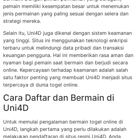
pemain memiliki kesempatan besar untuk menemukan
jenis permainan yang paling sesuai dengan selera dan
strategi mereka.
Selain itu, Uni4D juga dikenal dengan sistem keamanan
yang tinggi. Situs ini menggunakan teknologi enkripsi
terbaru untuk melindungi data pribadi dan transaksi
keuangan pengguna. Hal ini memberikan rasa aman dan
nyaman bagi pemain saat bermain dan berjudi secara
online. Kepercayaan terhadap keamanan adalah salah
satu faktor penting yang membuat Uni4D menjadi situs
terpercaya di dunia togel online.
Cara Daftar dan Bermain di
Uni4D
Untuk memulai pengalaman bermain togel online di
Uni4D, langkah pertama yang perlu dilakukan adalah
melakukan pendaftaran di situs resmi Uni4D. Anda