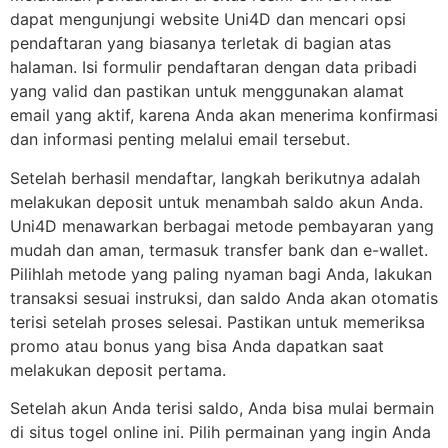
dapat mengunjungi website Uni4D dan mencari opsi
pendaftaran yang biasanya terletak di bagian atas
halaman. Isi formulir pendaftaran dengan data pribadi
yang valid dan pastikan untuk menggunakan alamat
email yang aktif, karena Anda akan menerima konfirmasi
dan informasi penting melalui email tersebut.
Setelah berhasil mendaftar, langkah berikutnya adalah
melakukan deposit untuk menambah saldo akun Anda.
Uni4D menawarkan berbagai metode pembayaran yang
mudah dan aman, termasuk transfer bank dan e-wallet.
Pilihlah metode yang paling nyaman bagi Anda, lakukan
transaksi sesuai instruksi, dan saldo Anda akan otomatis
terisi setelah proses selesai. Pastikan untuk memeriksa
promo atau bonus yang bisa Anda dapatkan saat
melakukan deposit pertama.
Setelah akun Anda terisi saldo, Anda bisa mulai bermain
di situs togel online ini. Pilih permainan yang ingin Anda