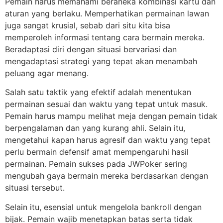
Pemain harus memahami beraneka kombinasi kartu dan
aturan yang berlaku. Memperhatikan permainan lawan
juga sangat krusial, sebab dari situ kita bisa
memperoleh informasi tentang cara bermain mereka.
Beradaptasi diri dengan situasi bervariasi dan
mengadaptasi strategi yang tepat akan menambah
peluang agar menang.
Salah satu taktik yang efektif adalah menentukan
permainan sesuai dan waktu yang tepat untuk masuk.
Pemain harus mampu melihat meja dengan pemain tidak
berpengalaman dan yang kurang ahli. Selain itu,
mengetahui kapan harus agresif dan waktu yang tepat
perlu bermain defensif amat mempengaruhi hasil
permainan. Pemain sukses pada JWPoker sering
mengubah gaya bermain mereka berdasarkan dengan
situasi tersebut.
Selain itu, esensial untuk mengelola bankroll dengan
bijak. Pemain wajib menetapkan batas serta tidak