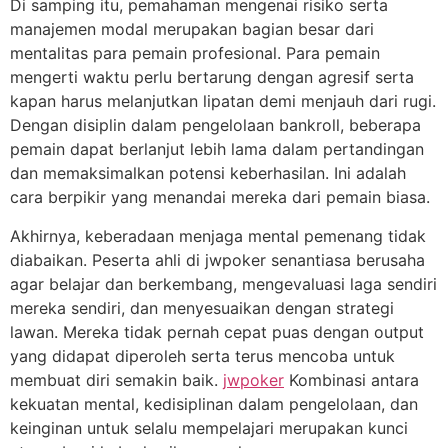
Di samping itu, pemahaman mengenai risiko serta
manajemen modal merupakan bagian besar dari
mentalitas para pemain profesional. Para pemain
mengerti waktu perlu bertarung dengan agresif serta
kapan harus melanjutkan lipatan demi menjauh dari rugi.
Dengan disiplin dalam pengelolaan bankroll, beberapa
pemain dapat berlanjut lebih lama dalam pertandingan
dan memaksimalkan potensi keberhasilan. Ini adalah
cara berpikir yang menandai mereka dari pemain biasa.
Akhirnya, keberadaan menjaga mental pemenang tidak
diabaikan. Peserta ahli di jwpoker senantiasa berusaha
agar belajar dan berkembang, mengevaluasi laga sendiri
mereka sendiri, dan menyesuaikan dengan strategi
lawan. Mereka tidak pernah cepat puas dengan output
yang didapat diperoleh serta terus mencoba untuk
membuat diri semakin baik.
jwpoker
Kombinasi antara
kekuatan mental, kedisiplinan dalam pengelolaan, dan
keinginan untuk selalu mempelajari merupakan kunci