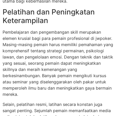
utama bagi keberhasilan mereka.
Pelatihan dan Peningkatan
Keterampilan
Pembelajaran dan pengembangan skill merupakan
elemen krusial bagi para pemain profesional di jwpoker.
Masing-masing pemain harus memiliki pemahaman yang
komprehensif tentang strategi permainan, psikologi
lawan, dan pengelolaan emosi. Dengan teknik dan taktik
yang sesuai, seorang pemain dapat meningkatkan
skillnya dan meraih kemenangan yang
berkesinambungan. Banyak pemain mengikuti kursus
atau seminar yang diselenggarakan oleh pakar untuk
memperoleh ilmu baru dan meningkatkan gaya bermain
mereka.
Selain, pelatihan resmi, latihan secara konstan juga
sangat penting. Sejumlah pemain memanfaatkan media