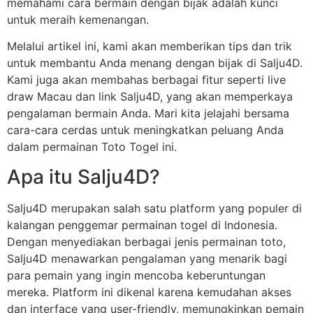
memahami cara bermain dengan bijak adalah kunci
untuk meraih kemenangan.
Melalui artikel ini, kami akan memberikan tips dan trik
untuk membantu Anda menang dengan bijak di Salju4D.
Kami juga akan membahas berbagai fitur seperti live
draw Macau dan link Salju4D, yang akan memperkaya
pengalaman bermain Anda. Mari kita jelajahi bersama
cara-cara cerdas untuk meningkatkan peluang Anda
dalam permainan Toto Togel ini.
Apa itu Salju4D?
Salju4D merupakan salah satu platform yang populer di
kalangan penggemar permainan togel di Indonesia.
Dengan menyediakan berbagai jenis permainan toto,
Salju4D menawarkan pengalaman yang menarik bagi
para pemain yang ingin mencoba keberuntungan
mereka. Platform ini dikenal karena kemudahan akses
dan interface yang user-friendly, memungkinkan pemain