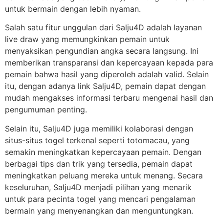
untuk bermain dengan lebih nyaman.
Salah satu fitur unggulan dari Salju4D adalah layanan
live draw yang memungkinkan pemain untuk
menyaksikan pengundian angka secara langsung. Ini
memberikan transparansi dan kepercayaan kepada para
pemain bahwa hasil yang diperoleh adalah valid. Selain
itu, dengan adanya link Salju4D, pemain dapat dengan
mudah mengakses informasi terbaru mengenai hasil dan
pengumuman penting.
Selain itu, Salju4D juga memiliki kolaborasi dengan
situs-situs togel terkenal seperti totomacau, yang
semakin meningkatkan kepercayaan pemain. Dengan
berbagai tips dan trik yang tersedia, pemain dapat
meningkatkan peluang mereka untuk menang. Secara
keseluruhan, Salju4D menjadi pilihan yang menarik
untuk para pecinta togel yang mencari pengalaman
bermain yang menyenangkan dan menguntungkan.