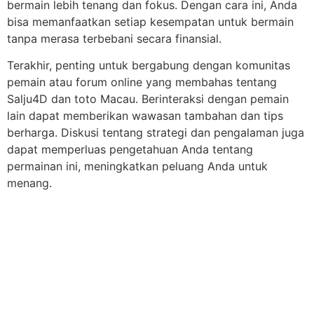
bermain lebih tenang dan fokus. Dengan cara ini, Anda
bisa memanfaatkan setiap kesempatan untuk bermain
tanpa merasa terbebani secara finansial.
Terakhir, penting untuk bergabung dengan komunitas
pemain atau forum online yang membahas tentang
Salju4D dan toto Macau. Berinteraksi dengan pemain
lain dapat memberikan wawasan tambahan dan tips
berharga. Diskusi tentang strategi dan pengalaman juga
dapat memperluas pengetahuan Anda tentang
permainan ini, meningkatkan peluang Anda untuk
menang.