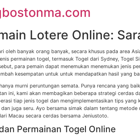
ngbostonma.com
main Lotere Online: Sar
i oleh banyak orang banyak, secara khusus pada area Asia.
jenis permainan togel, termasuk Togel dari Sydney, Togel 
rsebut, para pemain dapat menemukan menemukan jenis per
nambah kesempatan untuk untuk mendapatkan hasil yang bai
ak hanya murni peruntungan semata. Punya rencana yang b
 ini, kami akan membagikan beberapa strategi cerdas da
rasi tiap jenis togel dan mengimplementasikan tips yang
 dan juga seru. Ayo bersama simak dalam tentang metode m
dari Macau secara cerdas bersama Jeniustoto.
dan Permainan Togel Online