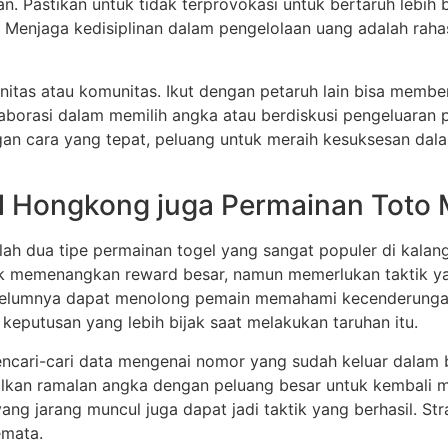
an. Pastikan untuk tidak terprovokasi untuk bertaruh lebi
njaga kedisiplinan dalam pengelolaan uang adalah rahasia
nitas atau komunitas. Ikut dengan petaruh lain bisa memb
laborasi dalam memilih angka atau berdiskusi pengeluaran
an cara yang tepat, peluang untuk meraih kesuksesan dal
l Hongkong juga Permainan Toto
 dua tipe permainan togel yang sangat populer di kalanga
k memenangkan reward besar, namun memerlukan taktik 
sebelumnya dapat menolong pemain memahami kecenderungan
eputusan yang lebih bijak saat melakukan taruhan itu.
ncari-cari data mengenai nomor yang sudah keluar dalam 
ilkan ramalan angka dengan peluang besar untuk kembali m
 jarang muncul juga dapat jadi taktik yang berhasil. Stra
emata.