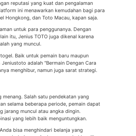
engan reputasi yang kuat dan pengalaman
atform ini menawarkan kemudahan bagi para
gel Hongkong, dan Toto Macau, kapan saja.
nyaman untuk para penggunanya. Dengan
in itu, Jenius TOTO juga dikenal karena
alah yang muncul.
 togel. Baik untuk pemain baru maupun
 Jeniustoto adalah "Bermain Dengan Cara
a menghibur, namun juga sarat strategi.
 menang. Salah satu pendekatan yang
aran selama beberapa periode, pemain dapat
 jarang muncul atau angka dingin.
nasi yang lebih baik menguntungkan.
, Anda bisa menghindari belanja yang