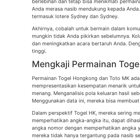
berlebihan dan tetap bisa menikmati permain
Anda merasa nasib mendukung kepada Anda. Me
termasuk lotere Sydney dan Sydney.
Akhirnya, cobalah untuk bermain dalam komu
mungkin tidak Anda pikirkan sebelumnya. Ko
dan meningkatkan acara bertaruh Anda. Deng
tinggi.
Mengkaji Permainan Toge
Permainan Togel Hongkong dan Toto MK adalah
mempresentasikan kesempatan menarik untu
menang. Menganalisis pola keluaran hasil 
Menggunakan data ini, mereka bisa membuat k
Dalam perspektif Togel HK, mereka sering me
memperhatikan angka-angka itu, dapat dihas
angka nomor dengan memperhatikan angka yang
mereka tidak hanya tergantung pada nasib s