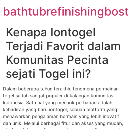
Skip
bathtubrefinishingbo
to
content
Kenapa Iontogel
Terjadi Favorit dalam
Komunitas Pecinta
sejati Togel ini?
Dalam beberapa tahun terakhir, fenomena permainan
togel sudah sangat populer di kalangan komunitas
Indonesia. Satu hal yang menarik perhatian adalah
kehadiran yang baru iontogel, sebuah platform yang
menawarkan pengalaman bermain yang lebih inovatif
dan unik. Melalui berbagai fitur dan akses yang mudah,