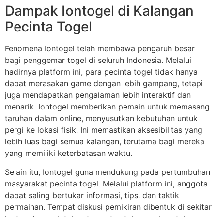
Dampak Iontogel di Kalangan
Pecinta Togel
Fenomena Iontogel telah membawa pengaruh besar
bagi penggemar togel di seluruh Indonesia. Melalui
hadirnya platform ini, para pecinta togel tidak hanya
dapat merasakan game dengan lebih gampang, tetapi
juga mendapatkan pengalaman lebih interaktif dan
menarik. Iontogel memberikan pemain untuk memasang
taruhan dalam online, menyusutkan kebutuhan untuk
pergi ke lokasi fisik. Ini memastikan aksesibilitas yang
lebih luas bagi semua kalangan, terutama bagi mereka
yang memiliki keterbatasan waktu.
Selain itu, Iontogel guna mendukung pada pertumbuhan
masyarakat pecinta togel. Melalui platform ini, anggota
dapat saling bertukar informasi, tips, dan taktik
permainan. Tempat diskusi pemikiran dibentuk di sekitar