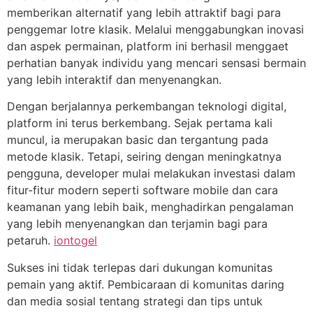
memberikan alternatif yang lebih attraktif bagi para
penggemar lotre klasik. Melalui menggabungkan inovasi
dan aspek permainan, platform ini berhasil menggaet
perhatian banyak individu yang mencari sensasi bermain
yang lebih interaktif dan menyenangkan.
Dengan berjalannya perkembangan teknologi digital,
platform ini terus berkembang. Sejak pertama kali
muncul, ia merupakan basic dan tergantung pada
metode klasik. Tetapi, seiring dengan meningkatnya
pengguna, developer mulai melakukan investasi dalam
fitur-fitur modern seperti software mobile dan cara
keamanan yang lebih baik, menghadirkan pengalaman
yang lebih menyenangkan dan terjamin bagi para
petaruh.
iontogel
Sukses ini tidak terlepas dari dukungan komunitas
pemain yang aktif. Pembicaraan di komunitas daring
dan media sosial tentang strategi dan tips untuk