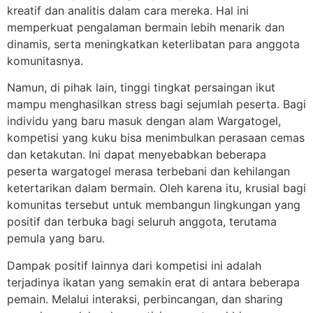
kreatif dan analitis dalam cara mereka. Hal ini
memperkuat pengalaman bermain lebih menarik dan
dinamis, serta meningkatkan keterlibatan para anggota
komunitasnya.
Namun, di pihak lain, tinggi tingkat persaingan ikut
mampu menghasilkan stress bagi sejumlah peserta. Bagi
individu yang baru masuk dengan alam Wargatogel,
kompetisi yang kuku bisa menimbulkan perasaan cemas
dan ketakutan. Ini dapat menyebabkan beberapa
peserta wargatogel merasa terbebani dan kehilangan
ketertarikan dalam bermain. Oleh karena itu, krusial bagi
komunitas tersebut untuk membangun lingkungan yang
positif dan terbuka bagi seluruh anggota, terutama
pemula yang baru.
Dampak positif lainnya dari kompetisi ini adalah
terjadinya ikatan yang semakin erat di antara beberapa
pemain. Melalui interaksi, perbincangan, dan sharing