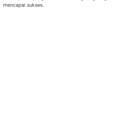
mencapai sukses.