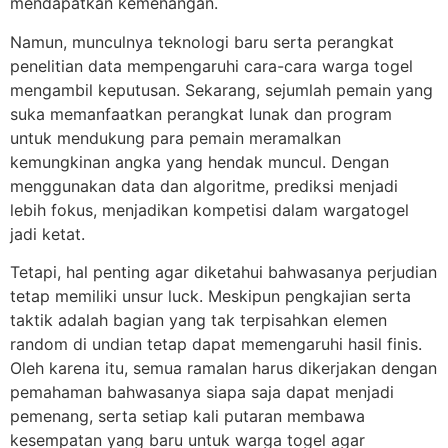
mendapatkan kemenangan.
Namun, munculnya teknologi baru serta perangkat
penelitian data mempengaruhi cara-cara warga togel
mengambil keputusan. Sekarang, sejumlah pemain yang
suka memanfaatkan perangkat lunak dan program
untuk mendukung para pemain meramalkan
kemungkinan angka yang hendak muncul. Dengan
menggunakan data dan algoritme, prediksi menjadi
lebih fokus, menjadikan kompetisi dalam wargatogel
jadi ketat.
Tetapi, hal penting agar diketahui bahwasanya perjudian
tetap memiliki unsur luck. Meskipun pengkajian serta
taktik adalah bagian yang tak terpisahkan elemen
random di undian tetap dapat memengaruhi hasil finis.
Oleh karena itu, semua ramalan harus dikerjakan dengan
pemahaman bahwasanya siapa saja dapat menjadi
pemenang, serta setiap kali putaran membawa
kesempatan yang baru untuk warga togel agar