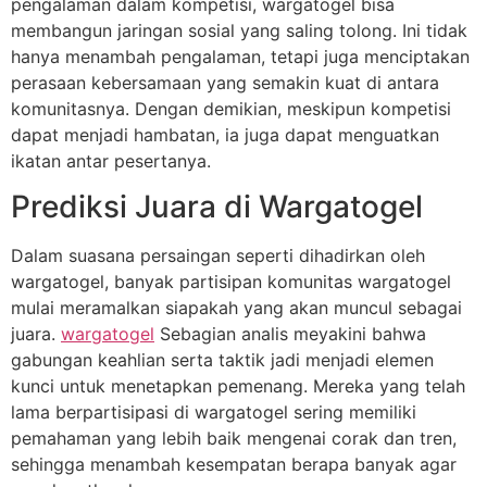
pengalaman dalam kompetisi, wargatogel bisa
membangun jaringan sosial yang saling tolong. Ini tidak
hanya menambah pengalaman, tetapi juga menciptakan
perasaan kebersamaan yang semakin kuat di antara
komunitasnya. Dengan demikian, meskipun kompetisi
dapat menjadi hambatan, ia juga dapat menguatkan
ikatan antar pesertanya.
Prediksi Juara di Wargatogel
Dalam suasana persaingan seperti dihadirkan oleh
wargatogel, banyak partisipan komunitas wargatogel
mulai meramalkan siapakah yang akan muncul sebagai
juara.
wargatogel
Sebagian analis meyakini bahwa
gabungan keahlian serta taktik jadi menjadi elemen
kunci untuk menetapkan pemenang. Mereka yang telah
lama berpartisipasi di wargatogel sering memiliki
pemahaman yang lebih baik mengenai corak dan tren,
sehingga menambah kesempatan berapa banyak agar