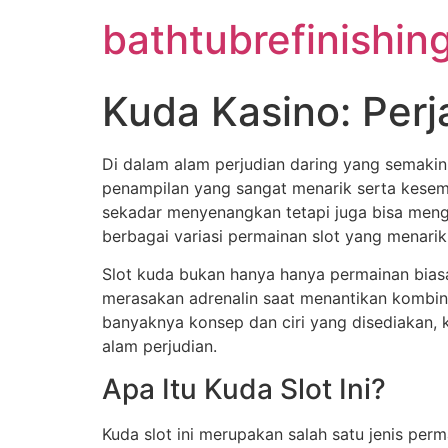
Skip
bathtubrefinishi
to
content
Kuda Kasino: Perj
Di dalam alam perjudian daring yang semakin 
penampilan yang sangat menarik serta kesem
sekadar menyenangkan tetapi juga bisa mengh
berbagai variasi permainan slot yang menarik
Slot kuda bukan hanya hanya permainan biasa
merasakan adrenalin saat menantikan kombin
banyaknya konsep dan ciri yang disediakan,
alam perjudian.
Apa Itu Kuda Slot Ini?
Kuda slot ini merupakan salah satu jenis per