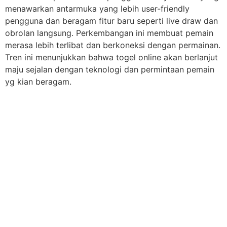
menawarkan antarmuka yang lebih user-friendly
pengguna dan beragam fitur baru seperti live draw dan
obrolan langsung. Perkembangan ini membuat pemain
merasa lebih terlibat dan berkoneksi dengan permainan.
Tren ini menunjukkan bahwa togel online akan berlanjut
maju sejalan dengan teknologi dan permintaan pemain
yg kian beragam.