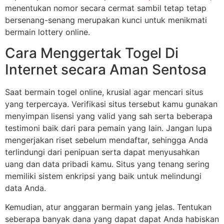
menentukan nomor secara cermat sambil tetap tetap
bersenang-senang merupakan kunci untuk menikmati
bermain lottery online.
Cara Menggertak Togel Di
Internet secara Aman Sentosa
Saat bermain togel online, krusial agar mencari situs
yang terpercaya. Verifikasi situs tersebut kamu gunakan
menyimpan lisensi yang valid yang sah serta beberapa
testimoni baik dari para pemain yang lain. Jangan lupa
mengerjakan riset sebelum mendaftar, sehingga Anda
terlindungi dari penipuan serta dapat menyusahkan
uang dan data pribadi kamu. Situs yang tenang sering
memiliki sistem enkripsi yang baik untuk melindungi
data Anda.
Kemudian, atur anggaran bermain yang jelas. Tentukan
seberapa banyak dana yang dapat dapat Anda habiskan