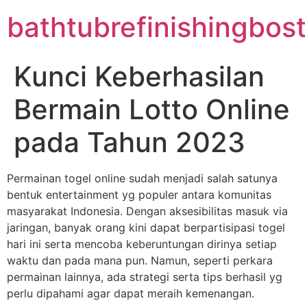
Skip
bathtubrefinishingbo
to
content
Kunci Keberhasilan
Bermain Lotto Online
pada Tahun 2023
Permainan togel online sudah menjadi salah satunya
bentuk entertainment yg populer antara komunitas
masyarakat Indonesia. Dengan aksesibilitas masuk via
jaringan, banyak orang kini dapat berpartisipasi togel
hari ini serta mencoba keberuntungan dirinya setiap
waktu dan pada mana pun. Namun, seperti perkara
permainan lainnya, ada strategi serta tips berhasil yg
perlu dipahami agar dapat meraih kemenangan.