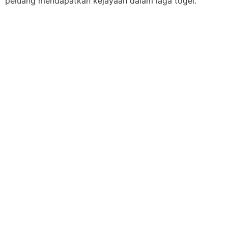
peluang mendapatkan kejayaan dalam laga togel.