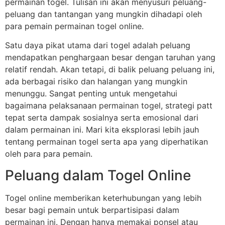
permainan togel. Tulisan ini akan menyusuri peluang-
peluang dan tantangan yang mungkin dihadapi oleh
para pemain permainan togel online.
Satu daya pikat utama dari togel adalah peluang
mendapatkan penghargaan besar dengan taruhan yang
relatif rendah. Akan tetapi, di balik peluang peluang ini,
ada berbagai risiko dan halangan yang mungkin
menunggu. Sangat penting untuk mengetahui
bagaimana pelaksanaan permainan togel, strategi patt
tepat serta dampak sosialnya serta emosional dari
dalam permainan ini. Mari kita eksplorasi lebih jauh
tentang permainan togel serta apa yang diperhatikan
oleh para para pemain.
Peluang dalam Togel Online
Togel online memberikan keterhubungan yang lebih
besar bagi pemain untuk berpartisipasi dalam
permainan ini. Dengan hanya memakai ponsel atau