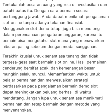
Tentukanlah besaran uang yang rela diinvestasikan dan
patuhi batas itu. Dengan cara bermain secara
bertanggung jawab, Anda dapat menikmati pengalaman
slot online tanpa adanya tekanan finansial.
Menggunakan slot demo tetapi juga bisa menolong
dalam perencanaan pengaturan anggaran, karena itu
pemain bisa mengetahui slot mana yang menawarkan
hiburan paling sebelum dengan modal sungguhan.
Terakhir, krusial untuk senantiasa tenang dan tidak
tergesa-gesa saat bermain slot online. Hasil permainan
cenderung bersifat acak, dan kemenangan besar
mungkin selalu muncul. Memanfaatkan waktu untuk
belajar permainan dan menyesuaikan strategi
berdasarkan pada pengalaman bermain demo slot
dapat meningkatkan peluang berhasil di waktu
mendatang. Jangan lupa untuk senantiasa menikmati
permainan dan tetap bermain dengan metode yang
menyenangkan.