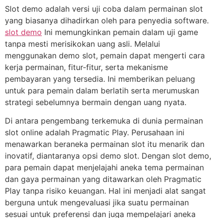
Slot demo adalah versi uji coba dalam permainan slot
yang biasanya dihadirkan oleh para penyedia software.
slot demo
Ini memungkinkan pemain dalam uji game
tanpa mesti merisikokan uang asli. Melalui
menggunakan demo slot, pemain dapat mengerti cara
kerja permainan, fitur-fitur, serta mekanisme
pembayaran yang tersedia. Ini memberikan peluang
untuk para pemain dalam berlatih serta merumuskan
strategi sebelumnya bermain dengan uang nyata.
Di antara pengembang terkemuka di dunia permainan
slot online adalah Pragmatic Play. Perusahaan ini
menawarkan beraneka permainan slot itu menarik dan
inovatif, diantaranya opsi demo slot. Dengan slot demo,
para pemain dapat menjelajahi aneka tema permainan
dan gaya permainan yang ditawarkan oleh Pragmatic
Play tanpa risiko keuangan. Hal ini menjadi alat sangat
berguna untuk mengevaluasi jika suatu permainan
sesuai untuk preferensi dan juga mempelajari aneka