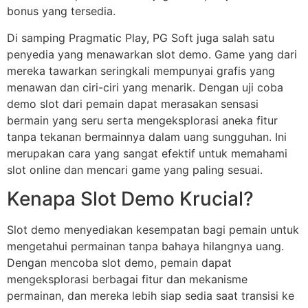
bonus yang tersedia.
Di samping Pragmatic Play, PG Soft juga salah satu
penyedia yang menawarkan slot demo. Game yang dari
mereka tawarkan seringkali mempunyai grafis yang
menawan dan ciri-ciri yang menarik. Dengan uji coba
demo slot dari pemain dapat merasakan sensasi
bermain yang seru serta mengeksplorasi aneka fitur
tanpa tekanan bermainnya dalam uang sungguhan. Ini
merupakan cara yang sangat efektif untuk memahami
slot online dan mencari game yang paling sesuai.
Kenapa Slot Demo Krucial?
Slot demo menyediakan kesempatan bagi pemain untuk
mengetahui permainan tanpa bahaya hilangnya uang.
Dengan mencoba slot demo, pemain dapat
mengeksplorasi berbagai fitur dan mekanisme
permainan, dan mereka lebih siap sedia saat transisi ke