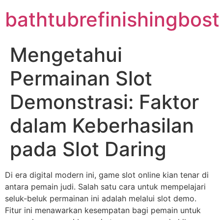
Skip
bathtubrefinishingbo
to
content
Mengetahui
Permainan Slot
Demonstrasi: Faktor
dalam Keberhasilan
pada Slot Daring
Di era digital modern ini, game slot online kian tenar di
antara pemain judi. Salah satu cara untuk mempelajari
seluk-beluk permainan ini adalah melalui slot demo.
Fitur ini menawarkan kesempatan bagi pemain untuk