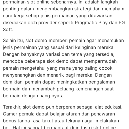
permainan slot online sebenarnya. Ini adalah langkah
penting dalam mengembangkan strategi dan memahami
cara kerja setiap jenis permainan yang ditawarkan
disediakan oleh provider seperti Pragmatic Play dan PG
Soft.
Selain itu, slot demo memberi pemain agar menemukan
jenis permainan yang sesuai dari keinginan mereka.
Dengan banyaknya variasi dan tema yang tersedia,
mencoba beberapa slot demo dapat mempermudah
pemain mengetahui yang mana yang paling cocok
menyenangkan dan menarik bagi mereka. Dengan
demikian, pemain dapat meningkatkan pengalaman
bermain dan menambah peluang kemenangan saat
bermain dengan uang nyata.
Terakhir, slot demo pun berperan sebagai alat edukasi.
Gamer pemula dapat belajar aturan dan penawaran
bonus tanpa rasa takut atau tekanan agar melakukan
bet. Hal ini sangat bermanfaat di industri slot online