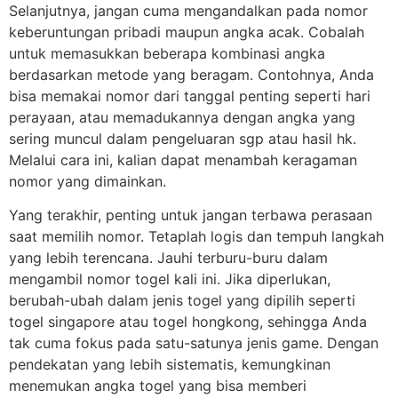
Selanjutnya, jangan cuma mengandalkan pada nomor
keberuntungan pribadi maupun angka acak. Cobalah
untuk memasukkan beberapa kombinasi angka
berdasarkan metode yang beragam. Contohnya, Anda
bisa memakai nomor dari tanggal penting seperti hari
perayaan, atau memadukannya dengan angka yang
sering muncul dalam pengeluaran sgp atau hasil hk.
Melalui cara ini, kalian dapat menambah keragaman
nomor yang dimainkan.
Yang terakhir, penting untuk jangan terbawa perasaan
saat memilih nomor. Tetaplah logis dan tempuh langkah
yang lebih terencana. Jauhi terburu-buru dalam
mengambil nomor togel kali ini. Jika diperlukan,
berubah-ubah dalam jenis togel yang dipilih seperti
togel singapore atau togel hongkong, sehingga Anda
tak cuma fokus pada satu-satunya jenis game. Dengan
pendekatan yang lebih sistematis, kemungkinan
menemukan angka togel yang bisa memberi