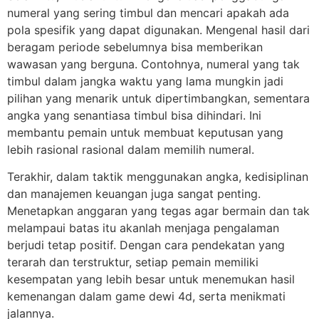
numeral yang sering timbul dan mencari apakah ada
pola spesifik yang dapat digunakan. Mengenal hasil dari
beragam periode sebelumnya bisa memberikan
wawasan yang berguna. Contohnya, numeral yang tak
timbul dalam jangka waktu yang lama mungkin jadi
pilihan yang menarik untuk dipertimbangkan, sementara
angka yang senantiasa timbul bisa dihindari. Ini
membantu pemain untuk membuat keputusan yang
lebih rasional rasional dalam memilih numeral.
Terakhir, dalam taktik menggunakan angka, kedisiplinan
dan manajemen keuangan juga sangat penting.
Menetapkan anggaran yang tegas agar bermain dan tak
melampaui batas itu akanlah menjaga pengalaman
berjudi tetap positif. Dengan cara pendekatan yang
terarah dan terstruktur, setiap pemain memiliki
kesempatan yang lebih besar untuk menemukan hasil
kemenangan dalam game dewi 4d, serta menikmati
jalannya.