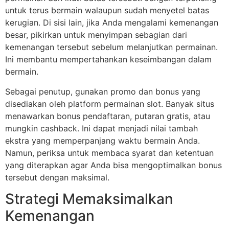
untuk terus bermain walaupun sudah menyetel batas
kerugian. Di sisi lain, jika Anda mengalami kemenangan
besar, pikirkan untuk menyimpan sebagian dari
kemenangan tersebut sebelum melanjutkan permainan.
Ini membantu mempertahankan keseimbangan dalam
bermain.
Sebagai penutup, gunakan promo dan bonus yang
disediakan oleh platform permainan slot. Banyak situs
menawarkan bonus pendaftaran, putaran gratis, atau
mungkin cashback. Ini dapat menjadi nilai tambah
ekstra yang memperpanjang waktu bermain Anda.
Namun, periksa untuk membaca syarat dan ketentuan
yang diterapkan agar Anda bisa mengoptimalkan bonus
tersebut dengan maksimal.
Strategi Memaksimalkan
Kemenangan